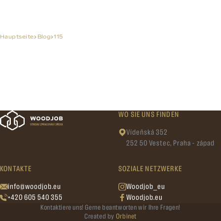
Hauptseite
Blog
115
WO SIE UNS FINDEN
Vídeňská 352
252 50 Vestec, Praha - západ
KONTAKTE
SOZIALE NETZWERKE
info@woodjob.eu
Woodjob_eu
+420 605 540 355
Woodjob.eu
Kontaktiere uns! Gerne beantworten wir Ihre Fragen!
Created by
Orbinet