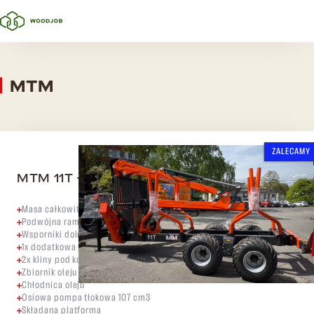
MTM
ZALECAMY
MTM 11T +MTM 7100
Masa całkowita 11 ton
Podwójna rama rurowa 2x (200x100x6)
Wsporniki dolnej klapy
1x dodatkowa para rozpórek
2x kliny pod koła
Zbiornik oleju o pojemności 90 litrów
Chłodnica oleju
Osiowa pompa tłokowa 107 cm3
Składana platforma