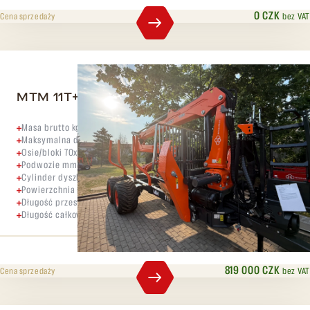
0 CZK
bez VAT
Cena sprzedaży
MTM 11T+ MTM 7300
Masa brutto kg 11000
Maksymalna dopuszczalna masa na osiach kg 9500
Osie/bloki 70x70-6
Podwozie mm 2x(200x100x6)
Cylinder dyszla szt. 2
Powierzchnia ładunkowa m2 2,35
Długość przestrzeni ładunkowej mm 4120
Długość całkowita mm 6750
819 000 CZK
bez VAT
Cena sprzedaży