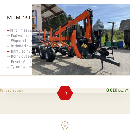
MTM 13T
-13 ton masy całkowitej
- Podwójna rama rurowa 2x (200x100x6)
- Wspornik dolnej klapy
- 1x dodatkowa para rozpórek
- Hamulec hydrauliczny na obu osiach
- Dolny dyszel Scharmüller z kołnierzowym uchem dyszla
- Przedłużenie ramy
- Tylne światła LED Kipli
0 CZK
bez VAT
Cena sprzedaży