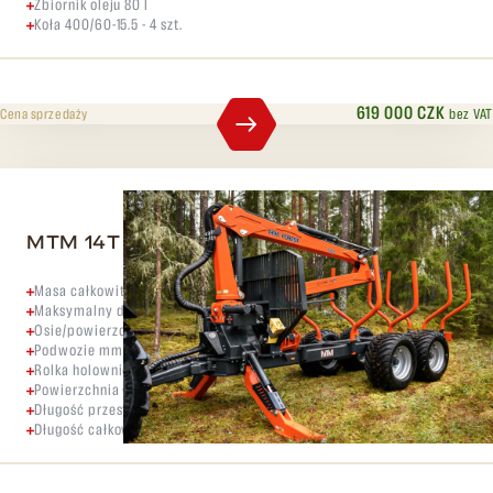
Zbiornik oleju 80 l
Koła 400/60-15.5 - 4 szt.
619 000 CZK
bez VAT
Cena sprzedaży
MTM 14T
Masa całkowita kg 14500
Maksymalny dopuszczalny nacisk na oś kg 12500
Osie/powierzchnie 80x80-8
Podwozie mm 2x(200x100x8)
Rolka holownicza szt. 2
Powierzchnia ładunkowa m2 2,65
Długość przestrzeni ładunkowej mm 4120
Długość całkowita mm 6750