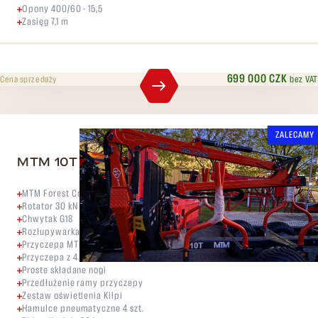
Opony 400/60 - 15,5
Zasięg 7,1 m
699 000 CZK
bez VAT
Cena sprzedaży
ZALECAMY
MTM 10T + MTM 6600
MTM Forest Crane 6600
Rotator 30 kN z kołnierzem
Chwytak G18
Rozłupywarka 4/8 XY - Bucher HDS 16 on-off
Przyczepa MTM Forest 10T SX 60
Przyczepa z 4 parami drążków
Proste składane nogi
Przedłużenie ramy przyczepy
Zestaw oświetlenia Kilpi
Hamulce pneumatyczne 4 szt.