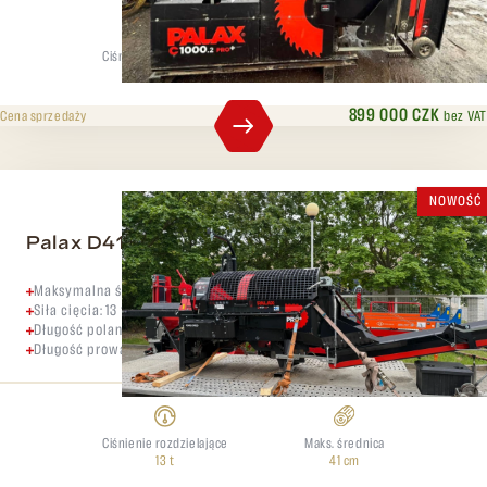
Ciśnienie rozdzielające
Maks. średnica
16 t
40 cm
899 000 CZK
bez VAT
Cena sprzedaży
NOWOŚĆ
Palax D410
Maksymalna średnica kłody: do 41 cm
Siła cięcia: 13 ton
Długość polan regulowana w zakresie 25–60 cm
Długość prowadnicy łańcucha: 16"
Ciśnienie rozdzielające
Maks. średnica
13 t
41 cm