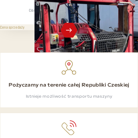
Ciśnienie rozdzielające
Maks. średnica
8 t
35 cm
199 000 CZK
bez VAT
Cena sprzedaży
Pożyczamy na terenie całej Republiki Czeskiej
Istnieje możliwość transportu maszyny