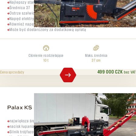
Najlepszy stan
Średnica 37
Ostrze szałwiowe
Napęd elektryczny 15 kW
Również napęd WOM
Może być dostarczony za dodatkową opłatą
Ciśnienie rozdzielające
Maks. średnica
10 t
37 cm
499 000 CZK
bez VAT
Cena sprzedaży
Palax KS 35 s Booster
największa średnica kłody wynosi 35 cm.
nacisk łupania 8 ton.
Silnik trójfazowy Napięcie 230/380 V lub 380/600 V