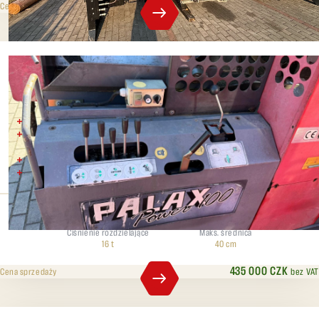
359 000 CZK
bez VAT
Cena sprzedaży
Palax 100
Maksymalna średnica kłody: 40 cm
Automatyczna łuparka wyposażona w tarczę tnącą o średnicy 100
cm
Siła łupania: 16 ton
Długość polan: regulowana w zakresie od 25 do 55 cm
Ciśnienie rozdzielające
Maks. średnica
16 t
40 cm
435 000 CZK
bez VAT
Cena sprzedaży