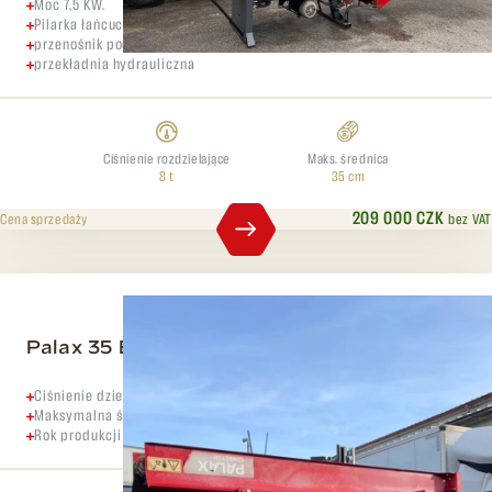
Moc 7,5 KW.
Pilarka łańcuchowa 15”,
przenośnik podający,
przekładnia hydrauliczna
Ciśnienie rozdzielające
Maks. średnica
8 t
35 cm
209 000 CZK
bez VAT
Cena sprzedaży
Palax 35 Ergo Elektro
Ciśnienie dzielenia 8 ton
Maksymalna średnica 35 cm
Rok produkcji 2016