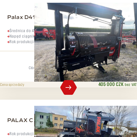
Palax D410 PRO +
Średnica do 41 cm
Napęd ciągnikowy
Rok produkcji 2022
Ciśnienie rozdzielające
Maks. średnica
13 t
41 cm
405 000 CZK
bez VAT
Cena sprzedaży
PALAX C 900 PRO PLUS +
Rok produkcji 2019