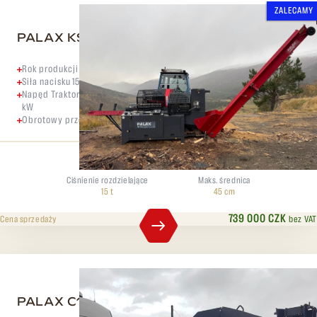
ZALECAMY
PALAX KS45S Palax mega
Rok produkcji 2016
Siła nacisku 15 ton
Napęd Traktor – możliwość dodania silnika elektrycznego o mocy 11
kW
Obrotowy przenośnik wydajnościowy 5 m
Ciśnienie rozdzielające
Maks. średnica
15 t
45 cm
739 000 CZK
bez VAT
Cena sprzedaży
PALAX C1000.2 PRO+ Elektro