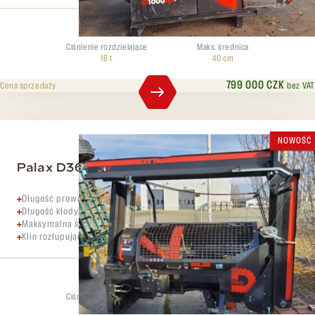
Ciśnienie rozdzielające
Maks. średnica
16 t
40 cm
799 000 CZK
bez VAT
Cena sprzedaży
NOWOŚĆ
Palax D360 Pro Traktor
Długość prowadnicy piły: 15”
Długość kłody: 25-55 cm
Maksymalna średnica kłody: 36 cm
Klin rozłupujący 4x
Ciśnienie rozdzielające
Maks. średnica
8 t
36 cm