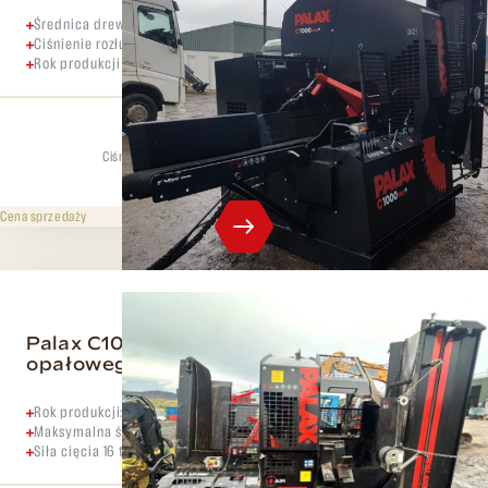
Średnica drewna 40 cm
Ciśnienie rozłupywania 16 t
Rok produkcji 2024
Ciśnienie rozdzielające
Maks. średnica
16 t
40 cm
950 000 CZK
bez VAT
Cena sprzedaży
Palax C1000.2 Pro + Przetwornik drewna
opałowego z pokładem
Rok produkcji: 2021
Maksymalna średnica cięcia pnia 40 cm
Siła cięcia 16 t