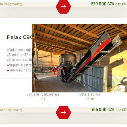
529 000 CZK
bez VAT
Cena sprzedaży
Palax C900.2 PRO+ stół PALAX MEGA
Rok produkcji 2021
Średnica 37 cm
Siła nacisku 10 ton
Napęd elektryczny 15 kW
Również napęd wałem wyjściowym
Ciśnienie rozdzielające
Maks. średnica
10 t
37 cm
765 000 CZK
bez VAT
Cena sprzedaży