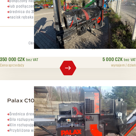
połączony napęd elektryczny 7,5kW
lub podłączenie za WOM ciągnika
średnica do 35cm
nacisk rębaka 10 ton
Ciśnienie rozdzielające
Maks. średnica
10 t
35 cm
350 000 CZK
5 000 CZK
bez VAT
bez VAT
Cena sprzedaży
wynajem / dzień
Palax C1000 PRO+ Combi
Średnica drewna do 40 cm
Siła rozłupywania 16 t
Klin rozłupujący - 2/6 części
Przybliżona waga - 2180 kg