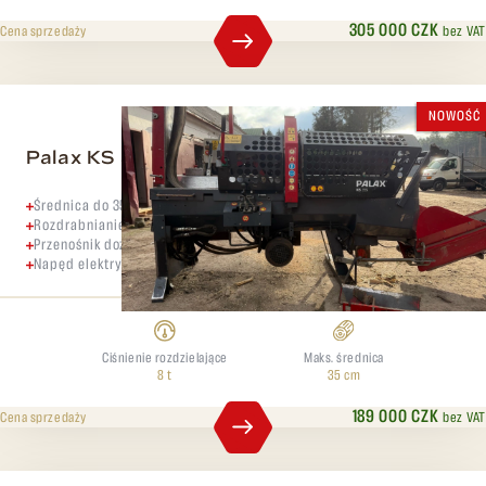
305 000 CZK
bez VAT
Cena sprzedaży
NOWOŚĆ
Palax KS 35 Joystick
Średnica do 35 cm
Rozdrabnianie lakieru 8 ton
Przenośnik dozujący 4,5 m
Napęd elektryczny
Ciśnienie rozdzielające
Maks. średnica
8 t
35 cm
189 000 CZK
bez VAT
Cena sprzedaży