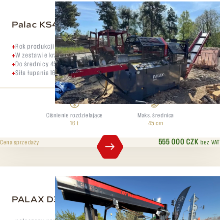
Palac KS45S
Rok produkcji 2015
W zestawie krzyże do łupania 4, 6, 8, 12
Do średnicy 45 cm
Siła łupania 16 ton
Ciśnienie rozdzielające
Maks. średnica
16 t
45 cm
555 000 CZK
bez VAT
Cena sprzedaży
PALAX D360 PRO+