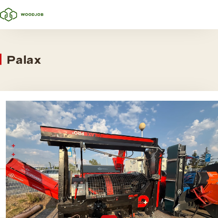
Palax
Palax D360 PRO + ELEKTRO
Średnica do 36 cm
Ciśnienie rozłupywania 8 ton
Ciśnienie rozdzielające
Maks. średnica
8 t
36 cm