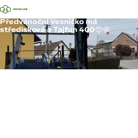
Předvánoční Vesničko má
středisková a Tajfun 400😍🤩