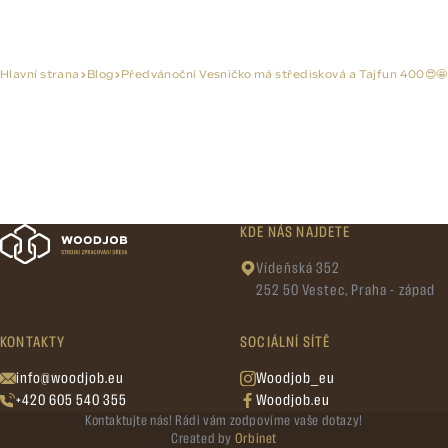
Hlavní strana
Blog
Předvánoční Vesničko má středisková a Tajfun 400😍🤩
KDE NÁS NAJDETE
Vídeňská 352
252 50 Vestec, Praha - západ
KONTAKTY
SOCIÁLNÍ SÍTĚ
info@woodjob.eu
Woodjob_eu
+420 605 540 355
Woodjob.eu
Kontaktujte nás! Rádi vám zodpovíme vaše dotazy!
Created by
Orbinet