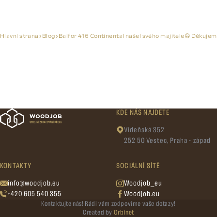
Hlavní strana
Blog
Balfor 416 Continental našel svého majitele😁 Děkujeme
KDE NÁS NAJDETE
Vídeňská 352
252 50 Vestec, Praha - západ
KONTAKTY
SOCIÁLNÍ SÍTĚ
info@woodjob.eu
Woodjob_eu
+420 605 540 355
Woodjob.eu
Kontaktujte nás! Rádi vám zodpovíme vaše dotazy!
Created by
Orbinet