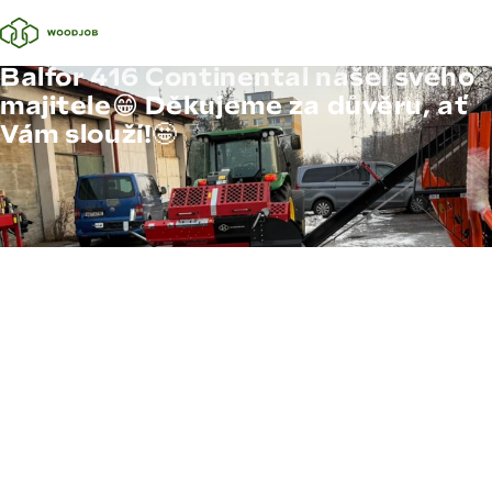
Balfor 416 Continental našel svého
majitele😁 Děkujeme za důvěru, ať
Vám slouží!🤩