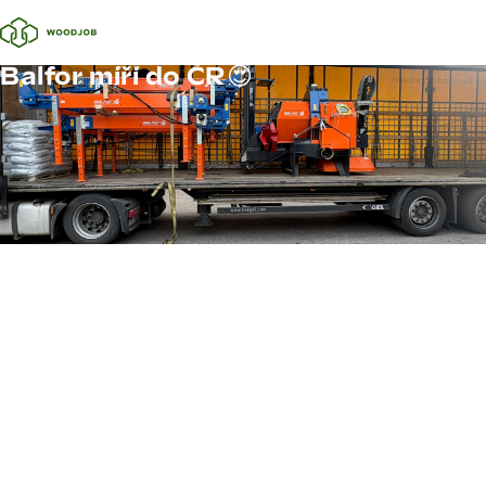
Balfor míří do ČR😍