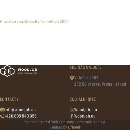
Hlavní strana
Blog
Balfor míří do ČR😍
KDE NÁS NAJDETE
Vídeňská 352
252 50 Vestec, Praha - západ
KONTAKTY
SOCIÁLNÍ SÍTĚ
info@woodjob.eu
Woodjob_eu
+420 605 540 355
Woodjob.eu
Kontaktujte nás! Rádi vám zodpovíme vaše dotazy!
Created by
Orbinet