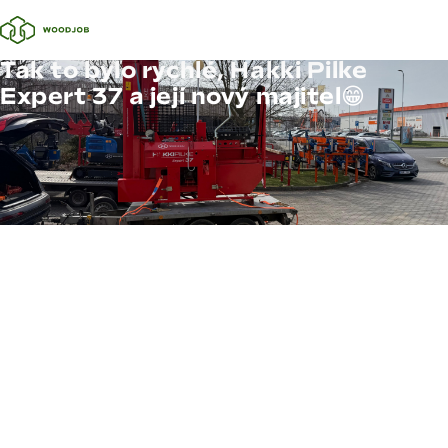
Tak to bylo rychlé, Hakki Pilke
Expert 37 a její nový majitel😁