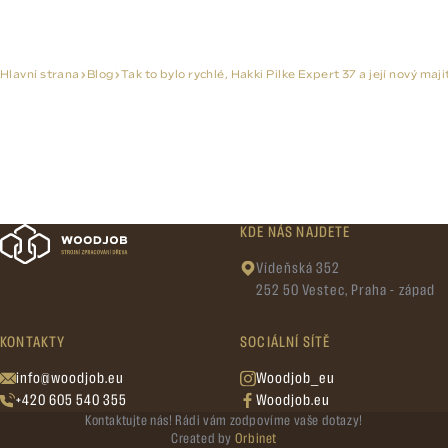
Hlavní strana
Blog
Tak to bylo rychlé, Hakki Pilke Expert 37 a její nový maji
KDE NÁS NAJDETE
Vídeňská 352
252 50 Vestec, Praha - západ
KONTAKTY
SOCIÁLNÍ SÍTĚ
info@woodjob.eu
Woodjob_eu
+420 605 540 355
Woodjob.eu
Kontaktujte nás! Rádi vám zodpovíme vaše dotazy!
Created by
Orbinet