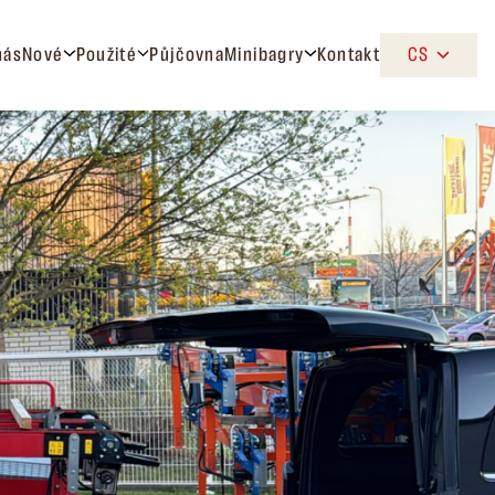
nás
Nové
Použité
Půjčovna
Minibagry
Kontakt
CS