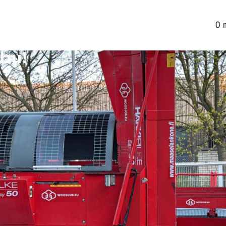
O 
ebu!