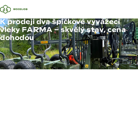
K prodeji dva špičkové vyvážecí
vleky FARMA – skvělý stav, cena
dohodou