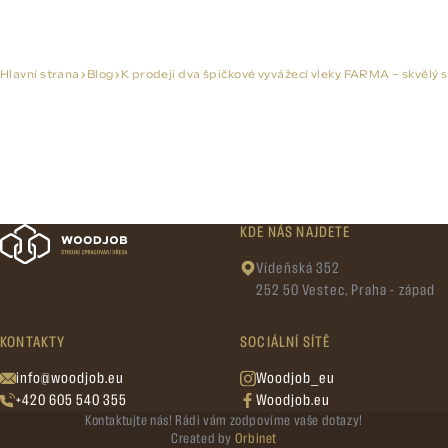
Hlavní strana
Blog
K prodeji dva špičkové vyvážecí vleky FARMA – skvělý 
KDE NÁS NAJDETE
Vídeňská 352
252 50 Vestec, Praha - západ
KONTAKTY
SOCIÁLNÍ SÍTĚ
info@woodjob.eu
Woodjob_eu
+420 605 540 355
Woodjob.eu
Kontaktujte nás! Rádi vám zodpovíme vaše dotazy!
Created by
Orbinet