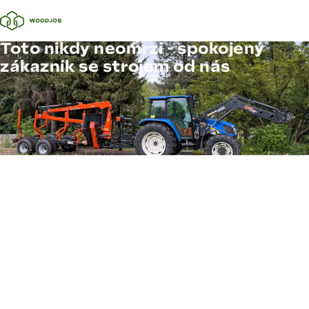
Toto nikdy neomrzí - spokojený
zákazník se strojem od nás