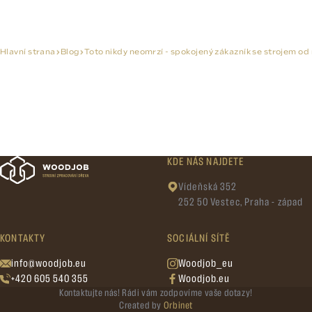
Hlavní strana
Blog
Toto nikdy neomrzí - spokojený zákazník se strojem od
KDE NÁS NAJDETE
Vídeňská 352
252 50 Vestec, Praha - západ
KONTAKTY
SOCIÁLNÍ SÍTĚ
info@woodjob.eu
Woodjob_eu
+420 605 540 355
Woodjob.eu
Kontaktujte nás! Rádi vám zodpovíme vaše dotazy!
Created by
Orbinet