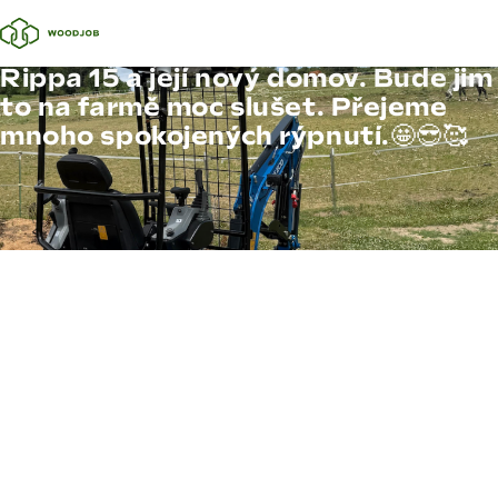
Rippa 15 a její nový domov. Bude jim
to na farmě moc slušet. Přejeme
mnoho spokojených rýpnutí.🤩😎🥰