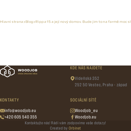
Hlavní strana
Blog
Rippa 15 a její nový domov. Bude jim to na farmě moc 
KDE NÁS NAJDETE
Vídeňská 352
252 50 Vestec, Praha - západ
KONTAKTY
SOCIÁLNÍ SÍTĚ
info@woodjob.eu
Woodjob_eu
+420 605 540 355
Woodjob.eu
Kontaktujte nás! Rádi vám zodpovíme vaše dotazy!
Created by
Orbinet