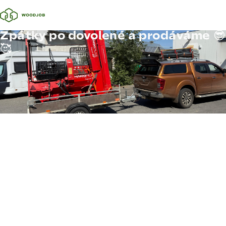
Zpátky po dovolené a prodáváme 😎
🥰