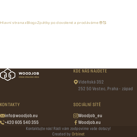
Hlavní strana
Blog
Zpátky po dovolené a prodáváme 😎🥰
KDE NÁS NAJDETE
Vídeňská 352
252 50 Vestec, Praha - západ
KONTAKTY
SOCIÁLNÍ SÍTĚ
info@woodjob.eu
Woodjob_eu
+420 605 540 355
Woodjob.eu
Kontaktujte nás! Rádi vám zodpovíme vaše dotazy!
Created by
Orbinet