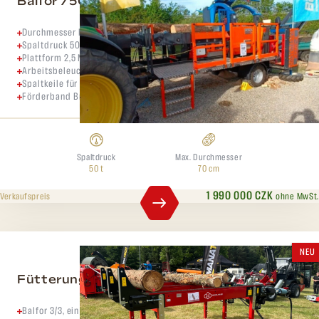
Balfor 750
Durchmesser bis zu 70 cm
Spaltdruck 50 Tonnen
Plattform 2,5 Meter mit Ketten zum Verschieben der Holzscheite
Arbeitsbeleuchtung
Spaltkeile für 4 bis 28 Holzscheite
Förderband Breite 100 cm Länge 6,0 m
Spaltdruck
Max. Durchmesser
50 t
70 cm
1 990 000 CZK
ohne MwSt.
Verkaufspreis
NEU
Fütterungstisch Balfor 3/3
Balfor 3/3, ein robuster 3,0 m langer Zuführtisch mit drei Ketten von