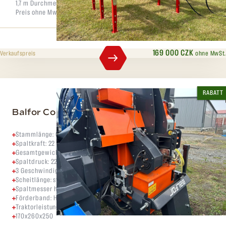
1,7 m Durchmesser. Ein großartiger Helfer für automatische Häcksler.
Preis ohne MwSt.
169 000 CZK
ohne MwSt.
Verkaufspreis
RABATT
Balfor Continental 480
Stammlänge: 65 cm
Spaltkraft: 22 Tonnen
Gesamtgewicht: 1600 kg
Spaltdruck: 22 to
3 Geschwindigkeiten – max. 3,6 s für den Schneid- und Spaltvorgang
Scheitlänge: stufenlos verstellbar bis 65 cm
Spaltmesser hydraulisch verstellbar
Förderband: Hydraulisch ausziehbar auf 5 m mit Drehfunktion
Traktorleistung: ab 80 PS
170x260x250