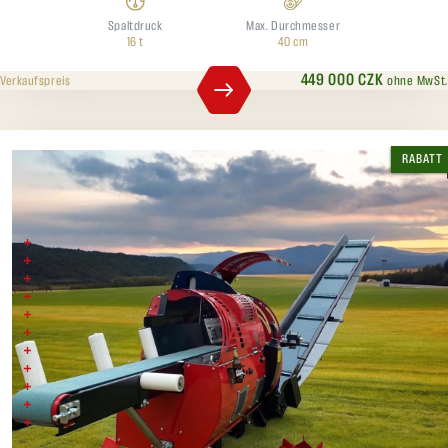
Spaltdruck
Max. Durchmesser
16 t
40 cm
449 000 CZK
ohne MwSt.
Verkaufspreis
RABATT
Balfor Continetal 480
Stammlänge: 65 cm
Spaltkraft: 22 Tonnen
Gesamtgewicht: 1600 kg
Spaltdruck: 22to
3 Geschwindigkeiten – max. 3,6s pro Schneid,-Spaltprozess
Scheitlänge: stufenlos bis zu 65cm
Spaltmesser hydraulisch verstellbar
Förderband: hydraulisch ausfahrbar auf 5m mit Schwenkfunktion
Schlepperleistung: ab 80PS
170x260x250
Möglichkeit der Lieferung eines Futtertisches und von Ersatzteilen