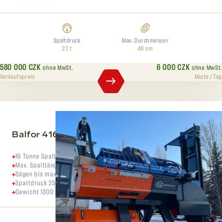
Spaltdruck
Max. Durchmesser
22 t
48 cm
580 000 CZK
6 000 CZK
ohne MwSt.
ohne MwSt.
Verkaufspreis
Miete / Tag
Balfor 416 Joy
16 Tonne Spaltkraft
Max. Spaltlänge 60cm
Sägen bis maximal 40 cm Durchmesser
Spaltdruck 250 Bar bei ca. 16 Tonnen
Gewicht 1300 Kg