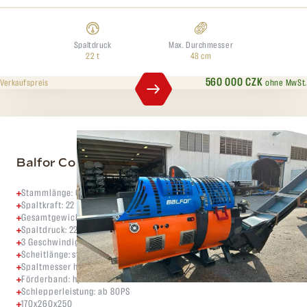
Spaltdruck
Max. Durchmesser
22 t
48 cm
560 000 CZK
ohne MwSt.
Verkaufspreis
Balfor Continental 480 Special
Stammlänge: 65 cm
Spaltkraft: 22 Tonnen
Gesamtgewicht: 1600 kg
Spaltdruck: 22to
3 Geschwindigkeiten – max. 3,6s pro Schneid,-Spaltprozess
Scheitlänge: stufenlos bis zu 65cm
Spaltmesser hydraulisch verstellbar
Förderband: hydraulisch ausfahrbar auf 5m mit Schwenkfunktion
Schlepperleistung: ab 80PS
170x260x250