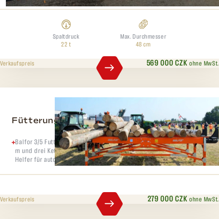
Spaltdruck
Max. Durchmesser
22 t
48 cm
569 000 CZK
ohne MwSt.
Verkaufspreis
Fütterungstisch Balfor 3/5
Balfor 3/5 Futtertisch, robuster Futtertisch mit einer Länge von 5,0
m und drei Ketten mit einem Durchmesser von 1,7 m. Ein großartiger
Helfer für automatische Häcksler. Preis ohne MwSt.
279 000 CZK
ohne MwSt.
Verkaufspreis