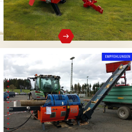
Spaltdruck
Max. Durchmesser
22 t
48 cm
749 000 CZK
ohne MwSt.
Verkaufspreis
EMPFEHLUNGEN
BALFOR 480 JOY
BALFOR 480 JOY - EL, TR, COMBI, Dieselantrieb,
Balfor 480 Spielautomat
Bis zu einem Durchmesser von 48 cm
Spannkraft 22 Tonnen
Massive Maschine
Italienische Produktion
Gewicht ohne Öl 1609 kg
6m Dosierband, drehbar
Antrieb inklusive
Spaltkeile 4/6/