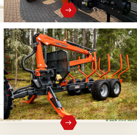
819 000 CZK
ohne MwSt.
Verkaufspreis
MTM 14T
Gesamtgewicht kg 14500
Maximal zulässiges Achsgewicht kg 12500
Achsen/Flächen 80x80-8
Fahrgestell mm 2x(200x100x8)
Abschlepprolle 2 Stück
Ladefläche m2 2,65
Länge der Ladefläche mm 4120
Gesamtlänge mm 6750
0 CZK
ohne MwSt.
Verkaufspreis