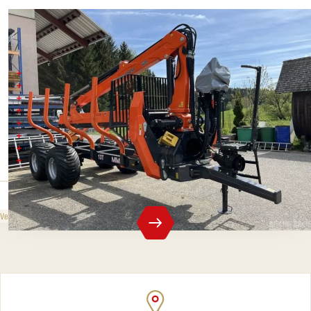
MTM 13T
-13 Tonnen Gesamtgewicht
- Doppelrohrrahmen 2x (200x100x6)
- Stütze für die Bodenklappe
- 1x zusätzliches Paar Streben
- Hydraulische Bremse an beiden Achsen
- Scharmüller Unterdeichsel mit angeflanschter Zugöse
- Rahmenverlängerung
- Kipli LED-Rückleuchten
0 CZK
ohne MwSt.
Verkaufspreis