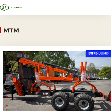
MTM
EMPFEHLUNGEN
MTM 11T +MTM 7100
11 Tonnen Gesamtgewicht
Doppelrohrrahmen 2x (200x100x6)
Stützen für die Bodenklappe
1x zusätzliches Paar Streben
2x Unterlegkeile
90 Liter Öltank
Ölkühler
107 cc Axialkolbenpumpe
Klappbare Plattform