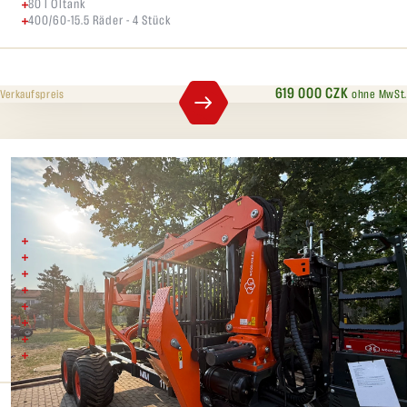
80 l Öltank
400/60-15.5 Räder - 4 Stück
619 000 CZK
ohne MwSt.
Verkaufspreis
MTM 11T+ MTM 7300
Bruttogewicht kg 11000
Maximal zulässiges Gewicht auf den Achsen kg 9500
Achsen/Blöcke 70x70-6
Fahrgestell mm 2x(200x100x6)
Deichselzylinder St. 2
Ladefläche m2 2,35
Länge der Ladefläche mm 4120
Gesamtlänge mm 6750