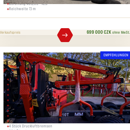
Bereifung 400/60 - 15,5
Reichweite 7,1 m
699 000 CZK
ohne MwSt.
Verkaufspreis
EMPFEHLUNGEN
MTM 10T + MTM 6600
MTM Forstkran 6600
Rotator 30 kN mit Flansch
G18 Greifer
Spaltmaschine 4/8 XY - Bucher HDS 16 on-off
MTM Forest 10T SX 60 Anhänger
Anhänger mit 4 Stangenpaaren
Gerade klappbare Beine
Rahmenverlängerung für Anhänger
Kilpi Licht-Kit
4 Stück Druckluftbremsen