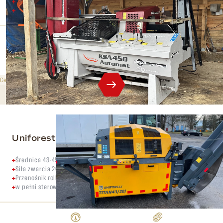
Średnica do 45 cm
Siła rozłupywania 24 tony
Ciśnienie rozdzielające
Maks. średnica
22 t
45 cm
525 000 CZK
bez VAT
Cena sprzedaży
Uniforest Titan 43/20J
Średnica 43-45 cm
Siła zwarcia 20 ton
Przenośnik rolkowy dozujący o długości 4 m
w pełni sterowany za pomocą joysticka