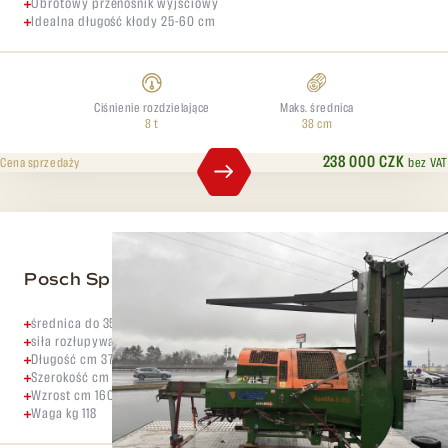
Obrotowy przenośnik wyjściowy
Idealna długość kłody 25-60 cm
Ciśnienie rozdzielające
Maks. średnica
8 t
38 cm
238 000 CZK
bez VAT
Cena sprzedaży
Posch Spaltfix S 350
średnica do 35 cm
siła rozłupywania 12 ton
Długość cm 370
Szerokość cm 190
Wzrost cm 160
Waga kg 118