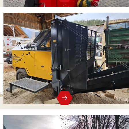
UNIFOREST 53/40
Rok produkcji 2023,
Piła tarczowa Widia 130 cm maks.
średnica do 53 cm. ,
Siła cięcia 400 kN (40 ton)
Ciśnienie rozdzielające
Maks. średnica
40 t
53 cm
1 590 000 CZK
bez VAT
Cena sprzedaży