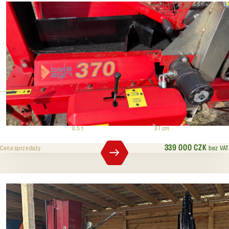
Bala AGRI 37EZ
Napęd ciągnikowy lub elektryczny 7 kW,
Siła cięcia 8,5 tony
Przekrój 37 cm
Krzyże tnące 4/6/8
Ciśnienie rozdzielające
Maks. średnica
8.5 t
37 cm
339 000 CZK
bez VAT
Cena sprzedaży
BGU KSA 450 Automat