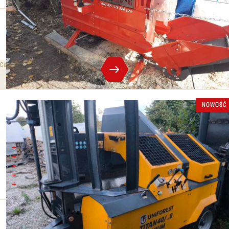
Ciśnienie rozdzielające
Maks. średnica
16 t
42 cm
399 000 CZK
bez VAT
Cena sprzedaży
NOWOŚĆ
Uniforest Titan 40/20 combi
Napęd: wał odbioru mocy 35 kW / 45 KM LUB
Napęd elektryczny 15 kW
Prędkość obrotowa: 420–460 min-1
Siła cięcia: 200 kN / 20 t
Cięcie: maks. średnica drewna Ø 40 cm
Ciśnienie rozdzielające
Maks. średnica