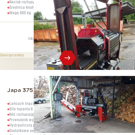
Nacisk rozłupywania 8 ton
Średnica kłody do 38 cm
Waga 885 kg
Ciśnienie rozdzielające
Maks. średnica
8 t
38 cm
259 000 CZK
bez VAT
Cena sprzedaży
Japa 375 PRO
Łańcuch tnący 15" 3/8".
Siła łupania 8 ton
Nóż rozłupujący 2/4
Przenośnik wyjściowy 4,2 metra
Hydrauliczny przenośnik podający
Dodatkowe usługi hydrauliczne dla drewnianego pokładu i zasilania