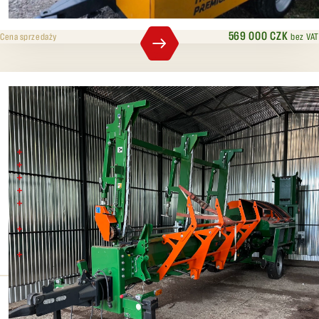
20 t
40 cm
569 000 CZK
bez VAT
Cena sprzedaży
POSCH SPALTFIX S 375 mobile
maks. średnica pnia 37 cm
siła cięcia 12 t z funkcją Autospeed
tarcza piły Ø 90 cm
8 kłód o długości do 50 cm w jednym kroku roboczym
4-częściowe rozłupywanie (w standardzie) hydrauliczny posuw za
pomocą przenośnika taśmowego o długości 2 m
hydrauliczny posuw piły z automatycznym zatrzymaniem i funkcją
automatycznego przytrzymywania
trzypunktowe zawieszenie kat. II
Ciśnienie rozdzielające
Maks. średnica