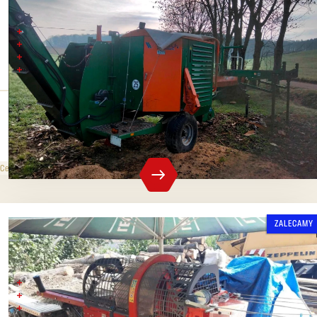
Posch Spaltfix K440
Rok produkcji 2016
Maks. średnica pnia 45 cm
Siła rozłupywania maks. 18t
Stopień roboczy maks. 12 kłód
Ciśnienie rozdzielające
Maks. średnica
18 t
45 cm
1 283 000 CZK
bez VAT
Cena sprzedaży
ZALECAMY
Krpan CS 420 PRO
Średnica 42 cm
Ciśnienie rozłupywania 16 ton
Rok produkcji 2022