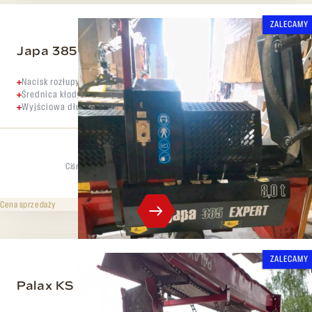
ZALECAMY
Japa 385 PRO+
Nacisk rozłupywania 8 ton
Średnica kłody do 38 cm
Wyjściowa długość transportowa, szerokość 420/30 cm
Ciśnienie rozdzielające
Maks. średnica
8 t
38 cm
365 000 CZK
bez VAT
Cena sprzedaży
ZALECAMY
Palax KS 35 S