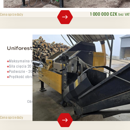
12 t
37 cm
1 000 000 CZK
bez VAT
Cena sprzedaży
Uniforest Titan 40/20 combi
Maksymalna średnica drewna 40 cm
Siła cięcia 20 ton
Podwozie – 200/60/R14,5
Prędkość obrotowa: 420–460 min-1
Ciśnienie rozdzielające
Maks. średnica
20 t
40 cm
549 000 CZK
bez VAT
Cena sprzedaży