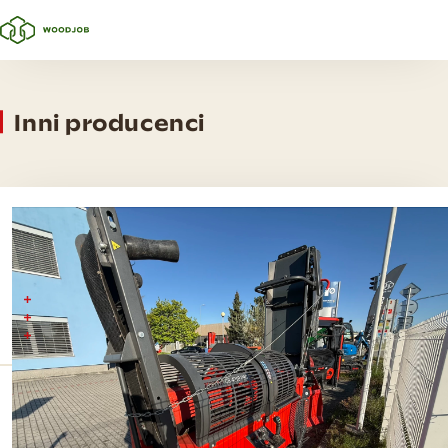
Inni producenci
Krpan CS 4218 PRO
Siła rozłupywania 18 t
Do średnicy 42 cm
System rozłupywania „2 Speed Automatic” w standardzie
Ciśnienie rozdzielające
Maks. średnica
18 t
42 cm