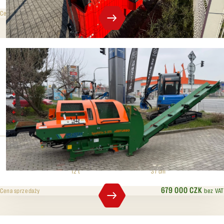
499 000 CZK
bez VAT
Cena sprzedaży
Posch Spaltfix 375
Maksymalna średnica pnia 37 cm
Siła cięcia 12 t
Sterowanie za pomocą joysticka
Tarcza wideo
Ciśnienie rozdzielające
Maks. średnica
12 t
37 cm
679 000 CZK
bez VAT
Cena sprzedaży