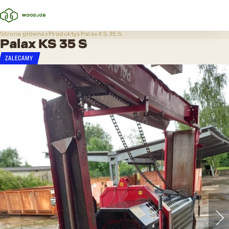
Strona główna
Produkty
Palax KS 35 S
Palax KS 35 S
ZALECAMY