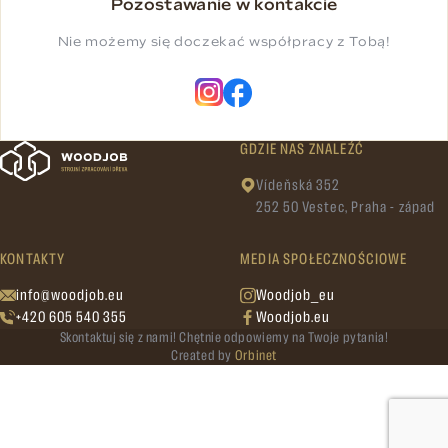
Pozostawanie w kontakcie
Nie możemy się doczekać współpracy z Tobą!
GDZIE NAS ZNALEŹĆ
Vídeňská 352
252 50 Vestec, Praha - západ
KONTAKTY
MEDIA SPOŁECZNOŚCIOWE
info@woodjob.eu
Woodjob_eu
+420 605 540 355
Woodjob.eu
Skontaktuj się z nami! Chętnie odpowiemy na Twoje pytania!
Created by
Orbinet