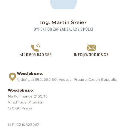
Ing. Martin Šreier
DYREKTOR ZARZĄDZAJĄCY SPÓŁKI
+420 605 540 355
INFO@WOODJOB.CZ
Woodjob s.r.o.
Vídeňská 352, 252 50, Vestec, Prague, Czech Republic
Woodjob s.r.o.
Na Folimance 2155/15
Vinohrady (Praha 2)
120 00 Praha
NIP: CZ19623267