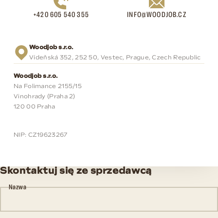
+420 605 540 355
INFO@WOODJOB.CZ
Woodjob s.r.o.
Vídeňská 352, 252 50, Vestec, Prague, Czech Republic
Woodjob s.r.o.
Na Folimance 2155/15
Vinohrady (Praha 2)
120 00 Praha
NIP: CZ19623267
Skontaktuj się ze sprzedawcą
Nazwa