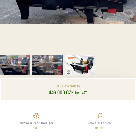
Cena sprzedaży
446 000 CZK
bez VAT
Ciśnienie rozdzielające
Maks. średnica
25 t
55 cm