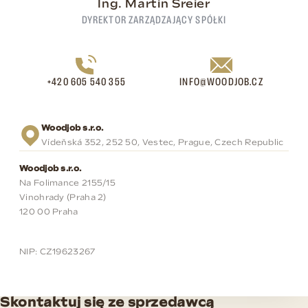
Ing. Martin Šreier
DYREKTOR ZARZĄDZAJĄCY SPÓŁKI
+420 605 540 355
INFO@WOODJOB.CZ
Woodjob s.r.o.
Vídeňská 352, 252 50, Vestec, Prague, Czech Republic
Woodjob s.r.o.
Na Folimance 2155/15
Vinohrady (Praha 2)
120 00 Praha
NIP: CZ19623267
Skontaktuj się ze sprzedawcą