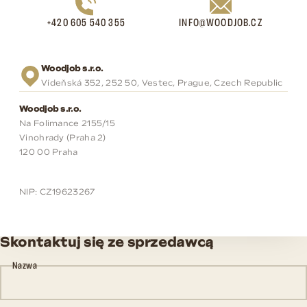
+420 605 540 355
INFO@WOODJOB.CZ
Woodjob s.r.o.
Vídeňská 352, 252 50, Vestec, Prague, Czech Republic
Woodjob s.r.o.
Na Folimance 2155/15
Vinohrady (Praha 2)
120 00 Praha
NIP: CZ19623267
Skontaktuj się ze sprzedawcą
Nazwa