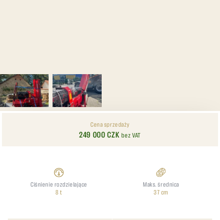
Cena sprzedaży
249 000 CZK
bez VAT
Ciśnienie rozdzielające
Maks. średnica
8 t
37 cm