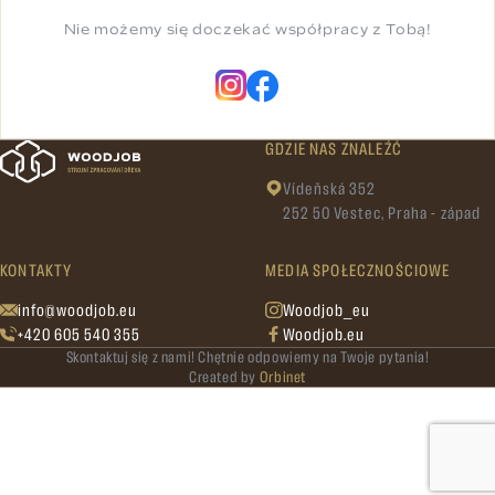
Nie możemy się doczekać współpracy z Tobą!
GDZIE NAS ZNALEŹĆ
Vídeňská 352
252 50 Vestec, Praha - západ
KONTAKTY
MEDIA SPOŁECZNOŚCIOWE
info@woodjob.eu
Woodjob_eu
+420 605 540 355
Woodjob.eu
Skontaktuj się z nami! Chętnie odpowiemy na Twoje pytania!
Created by
Orbinet