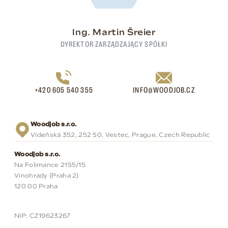
Ing. Martin Šreier
DYREKTOR ZARZĄDZAJĄCY SPÓŁKI
+420 605 540 355
INFO@WOODJOB.CZ
Woodjob s.r.o.
Vídeňská 352, 252 50, Vestec, Prague, Czech Republic
Woodjob s.r.o.
Na Folimance 2155/15
Vinohrady (Praha 2)
120 00 Praha
NIP: CZ19623267