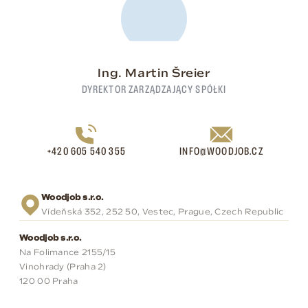
Ing. Martin Šreier
DYREKTOR ZARZĄDZAJĄCY SPÓŁKI
+420 605 540 355
INFO@WOODJOB.CZ
Woodjob s.r.o.
Vídeňská 352, 252 50, Vestec, Prague, Czech Republic
Woodjob s.r.o.
Na Folimance 2155/15
Vinohrady (Praha 2)
120 00 Praha