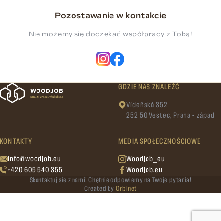
Pozostawanie w kontakcie
Nie możemy się doczekać współpracy z Tobą!
GDZIE NAS ZNALEŹĆ
Vídeňská 352
252 50 Vestec, Praha - západ
KONTAKTY
MEDIA SPOŁECZNOŚCIOWE
info@woodjob.eu
Woodjob_eu
+420 605 540 355
Woodjob.eu
Skontaktuj się z nami! Chętnie odpowiemy na Twoje pytania!
Created by
Orbinet