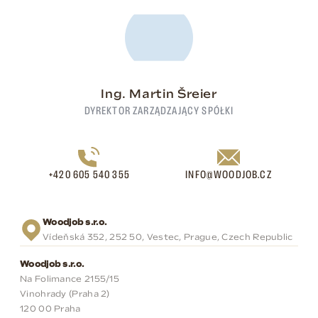
Ing. Martin Šreier
DYREKTOR ZARZĄDZAJĄCY SPÓŁKI
+420 605 540 355
INFO@WOODJOB.CZ
Woodjob s.r.o.
Vídeňská 352, 252 50, Vestec, Prague, Czech Republic
Woodjob s.r.o.
Na Folimance 2155/15
Vinohrady (Praha 2)
120 00 Praha