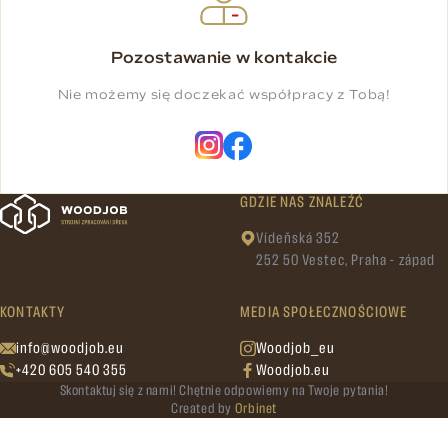
Pozostawanie w kontakcie
Nie możemy się doczekać współpracy z Tobą!
GDZIE NAS ZNALEŹĆ
Vídeňská 352
252 50 Vestec, Praha - západ
KONTAKTY
MEDIA SPOŁECZNOŚCIOWE
info@woodjob.eu
Woodjob_eu
+420 605 540 355
Woodjob.eu
Skontaktuj się z nami! Chętnie odpowiemy na Twoje pytania!
Created by
Orbinet