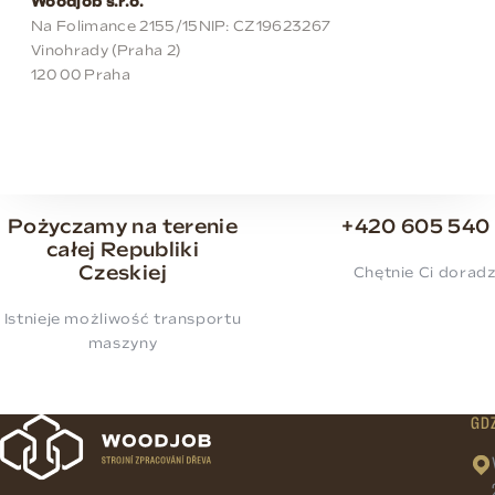
Woodjob s.r.o.
Na Folimance 2155/15
NIP: CZ19623267
Vinohrady (Praha 2)
120 00 Praha
Pożyczamy na terenie
+420 605 540
całej Republiki
Czeskiej
Chętnie Ci dorad
Istnieje możliwość transportu
maszyny
GDZ