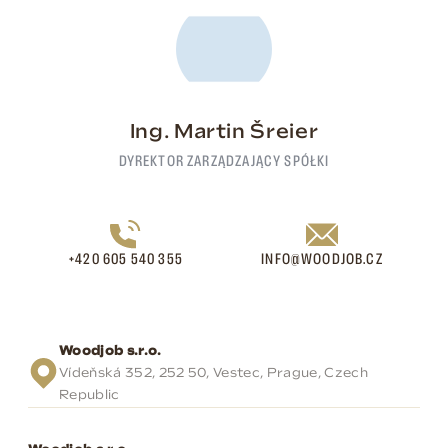
Ing. Martin Šreier
DYREKTOR ZARZĄDZAJĄCY SPÓŁKI
+420 605 540 355
INFO@WOODJOB.CZ
Woodjob s.r.o.
Vídeňská 352, 252 50, Vestec, Prague, Czech
Republic