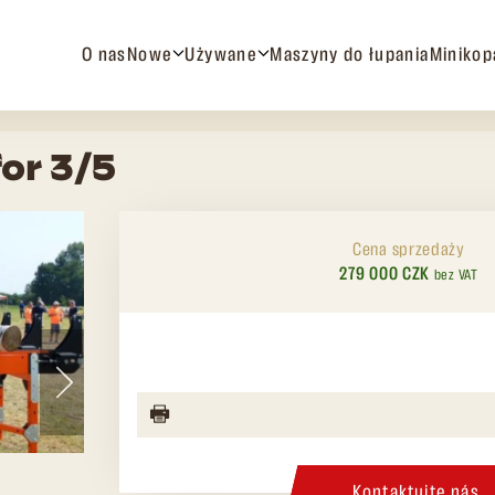
O nas
Nowe
Używane
Maszyny do łupania
Minikop
for 3/5
Cena sprzedaży
279 000 CZK
bez VAT
Kontaktujte nás