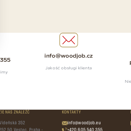
info@woodjob.cz
 355
Jakość obsługi klienta
zimy
Ni
IE NAS ZNALEŹĆ
KONTAKTY
Vídeňská 352
info@woodjob.eu
252 50 Vestec, Praha -
+420 605 540 355