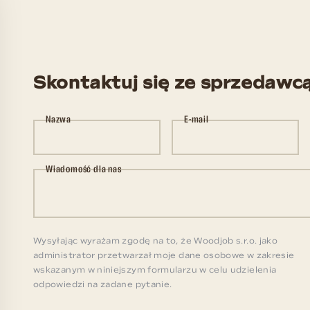
Skontaktuj się ze sprzedawc
Nazwa
E-mail
Wiadomość dla nas
Wysyłając wyrażam zgodę na to, że Woodjob s.r.o. jako
administrator przetwarzał moje dane osobowe w zakresie
wskazanym w niniejszym formularzu w celu udzielenia
odpowiedzi na zadane pytanie.