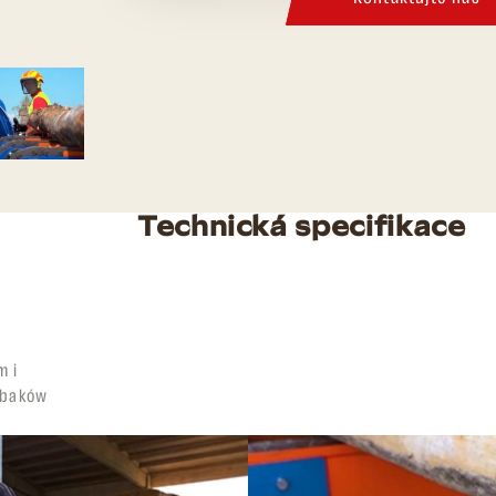
Technická specifikace
m i
rębaków