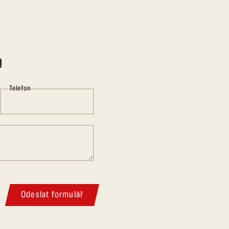
ą
Telefon
Odeslat formulář