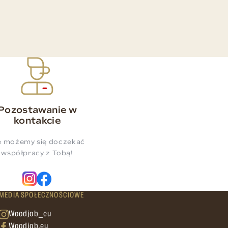
Pozostawanie w
kontakcie
e możemy się doczekać
współpracy z Tobą!
MEDIA SPOŁECZNOŚCIOWE
Woodjob_eu
Woodjob.eu