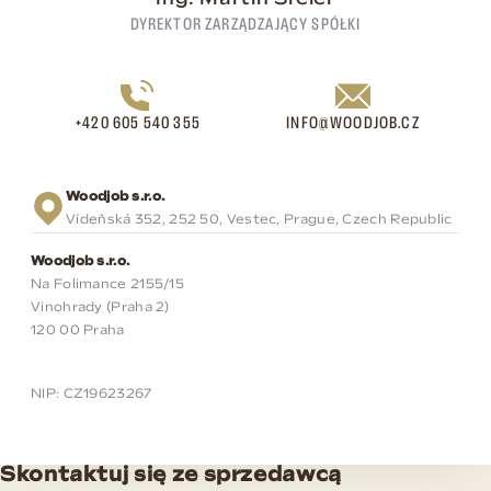
Ing. Martin Šreier
DYREKTOR ZARZĄDZAJĄCY SPÓŁKI
+420 605 540 355
INFO@WOODJOB.CZ
Woodjob s.r.o.
Vídeňská 352, 252 50, Vestec, Prague, Czech Republic
Woodjob s.r.o.
Na Folimance 2155/15
Vinohrady (Praha 2)
120 00 Praha
NIP: CZ19623267
Skontaktuj się ze sprzedawcą