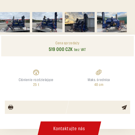
Cena sprzedaży
519 000 CZK
bez VAT
Ciśnienie rozdzielające
Maks. średnica
25 t
48 cm
Kontaktujte nás