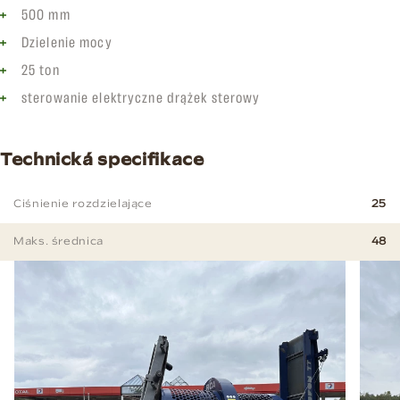
500 mm
Dzielenie mocy
25 ton
sterowanie elektryczne drążek sterowy
Technická specifikace
Ciśnienie rozdzielające
25
Maks. średnica
48