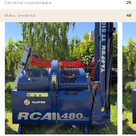
Ciśnienie rozdzielające
25
Maks. średnica
48