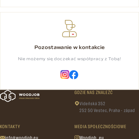
Pozostawanie w kontakcie
Nie możemy się doczekać współpracy z Tobą!
GDZIE NAS ZNALEŹĆ
Vídeňská 352
252 50 Vestec, Praha - západ
KONTAKTY
MEDIA SPOŁECZNOŚCIOWE
info@woodjob.eu
Woodjob_eu