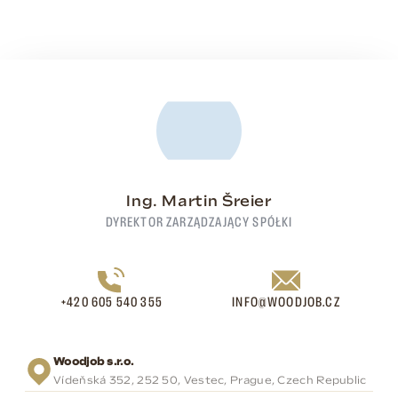
Ing. Martin Šreier
DYREKTOR ZARZĄDZAJĄCY SPÓŁKI
+420 605 540 355
INFO@WOODJOB.CZ
Woodjob s.r.o.
Vídeňská 352, 252 50, Vestec, Prague, Czech Republic