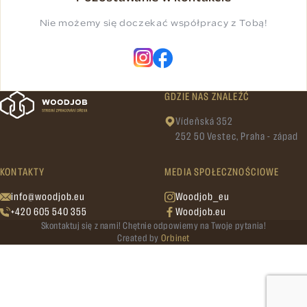
Nie możemy się doczekać współpracy z Tobą!
GDZIE NAS ZNALEŹĆ
Vídeňská 352
252 50 Vestec, Praha - západ
KONTAKTY
MEDIA SPOŁECZNOŚCIOWE
info@woodjob.eu
Woodjob_eu
+420 605 540 355
Woodjob.eu
Skontaktuj się z nami! Chętnie odpowiemy na Twoje pytania!
Created by
Orbinet