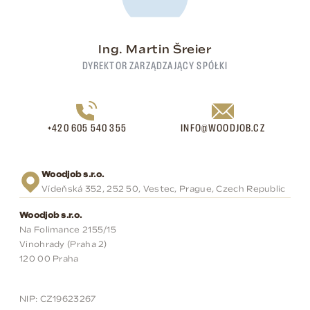
Ing. Martin Šreier
DYREKTOR ZARZĄDZAJĄCY SPÓŁKI
+420 605 540 355
INFO@WOODJOB.CZ
Woodjob s.r.o.
Vídeňská 352, 252 50, Vestec, Prague, Czech Republic
Woodjob s.r.o.
Na Folimance 2155/15
Vinohrady (Praha 2)
120 00 Praha
NIP: CZ19623267