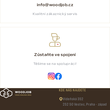
info@woodjob.cz
Kvalitní zákaznický servis
Zůstaňte ve spojení
Těšíme se na spolupráci!
KDE NÁS NAJDETE
Vídeňská 352
252 50 Vestec, Praha - západ