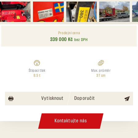
Prodejní cena
339 000 Kč
bez DPH
Štípací tlak
Max. průměr
8.5 t
37 cm
Vytisknout
Doporučit
Kontaktujte nás