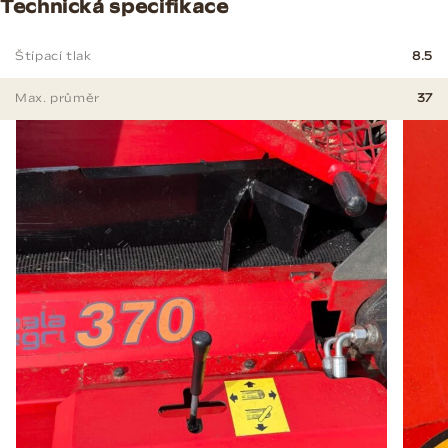
Technická specifikace
Štípací tlak
8.5
Max. průměr
37