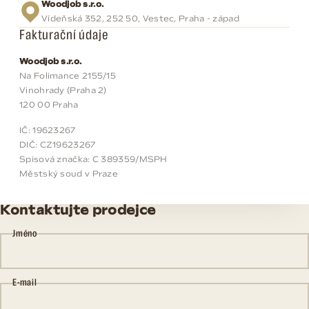
Woodjob s.r.o.
Vídeňská 352, 252 50, Vestec, Praha - západ
Fakturační údaje
Woodjob s.r.o.
Na Folimance 2155/15
Vinohrady (Praha 2)
120 00 Praha
IČ: 19623267
DIČ: CZ19623267
Spisová značka: C 389359/MSPH
Městský soud v Praze
Kontaktujte prodejce
Jméno
E-mail