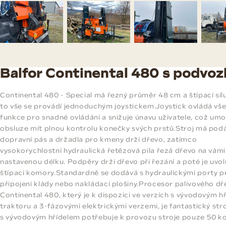
Balfor Continental 480 s podvo
Continental 480 - Special má řezný průměr 48 cm a štípací sílu
to vše se provádí jednoduchým joystickem.Joystick ovládá vš
funkce pro snadné ovládání a snižuje únavu uživatele, což um
obsluze mít plnou kontrolu konečky svých prstů.Stroj má pod
dopravní pás a držadla pro kmeny drží dřevo, zatímco
vysokorychlostní hydraulická řetězová pila řezá dřevo na vámi
nastavenou délku. Podpěry drží dřevo při řezání a poté je uvol
štípací komory.Standardně se dodává s hydraulickými porty p
připojení klády nebo nakládací plošiny.Procesor palivového dř
Continental 480, který je k dispozici ve verzích s vývodovým h
traktoru a 3-fázovými elektrickými verzemi, je fantastický stro
s vývodovým hřídelem potřebuje k provozu stroje pouze 50 ko