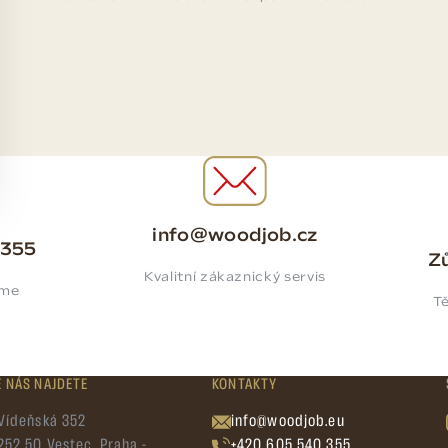
info@woodjob.cz
 355
Zů
Kvalitní zákaznický servis
íme
Tě
E NÁS NAJDETE
KONTAKTY
Vídeňská 352
info@woodjob.eu
252 50 Vestec, Praha -
+420 605 540 355