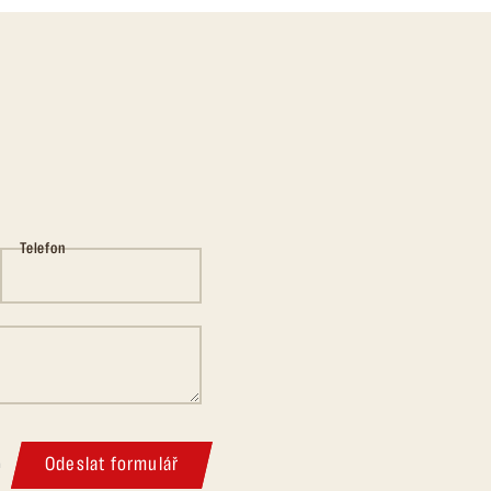
Telefon
Odeslat formulář
m