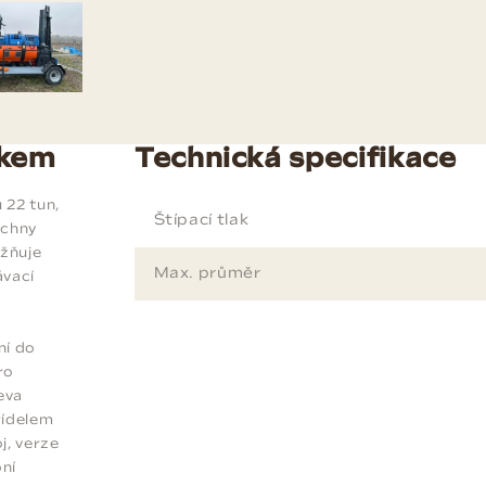
zkem
Technická specifikace
 22 tun,
Štípací tlak
echny
ožňuje
Max. průměr
ávací
ní do
ro
eva
řídelem
j, verze
ní