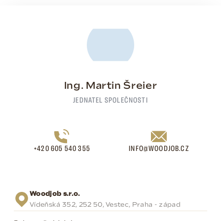
Ing. Martin Šreier
JEDNATEL SPOLEČNOSTI
+420 605 540 355
INFO@WOODJOB.CZ
Woodjob s.r.o.
Vídeňská 352, 252 50, Vestec, Praha - západ