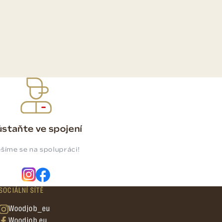
staňte ve spojení
šíme se na spolupráci!
SOCIÁLNÍ SÍTĚ
Woodjob_eu
Woodjob.eu