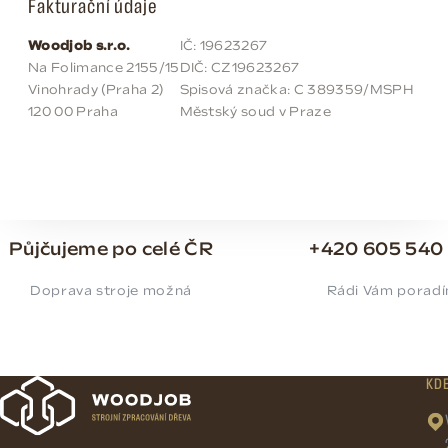
Fakturační údaje
Woodjob s.r.o.
IČ: 19623267
Na Folimance 2155/15
DIČ: CZ19623267
Vinohrady (Praha 2)
Spisová značka: C 389359/MSPH
120 00 Praha
Městský soud v Praze
Půjčujeme po celé ČR
+420 605 540
Doprava stroje možná
Rádi Vám porad
KD