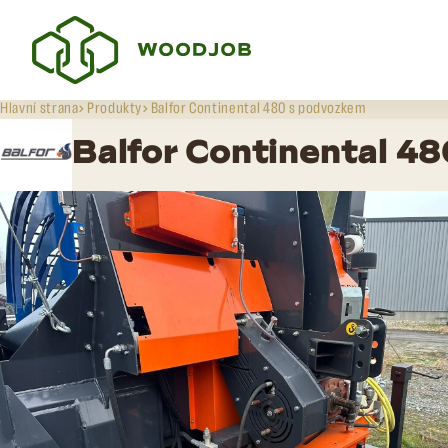
Hlavní strana
Produkty
Balfor Continental 480 s podvozkem
Balfor Continental 4