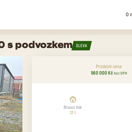
O 
80 s podvozkem
SLEVA
Prodejní cena
560 000 Kč
bez DPH
Štípací tlak
22 t