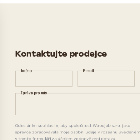
Kontaktujte prodejce
Jméno
E-mail
Zpráva pro nás
Odesláním souhlasím, aby společnost Woodjob s.r.o. jako
správce zpracovávala moje osobní údaje v rozsahu uvedené
v tomto formuláři za účelem zodpovězení dotazu.