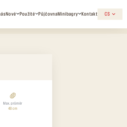
nás
Nové
Použité
Půjčovna
Minibagry
Kontakt
CS
Max. průměr
48 cm