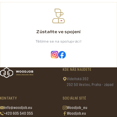
Zůstaňte ve spojení
Těšíme se na spolupráci!
KDE NÁS NAJDETE
Vídeňská 352
252 50 Vestec, Praha - západ
KONTAKTY
SOCIÁLNÍ SÍTĚ
info@woodjob.eu
Woodjob_eu
+420 605 540 355
Woodjob.eu