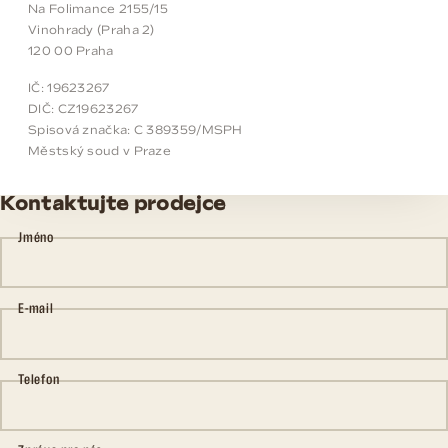
Na Folimance 2155/15
Vinohrady (Praha 2)
120 00 Praha
IČ: 19623267
DIČ: CZ19623267
Spisová značka: C 389359/MSPH
Městský soud v Praze
Kontaktujte prodejce
Jméno
E-mail
Telefon