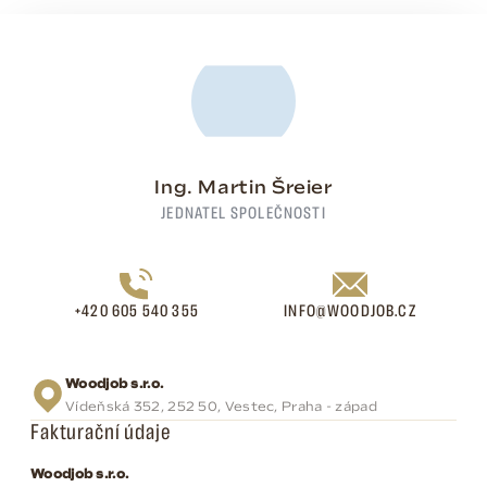
Ing. Martin Šreier
JEDNATEL SPOLEČNOSTI
+420 605 540 355
INFO@WOODJOB.CZ
Woodjob s.r.o.
Vídeňská 352, 252 50, Vestec, Praha - západ
Fakturační údaje
Woodjob s.r.o.