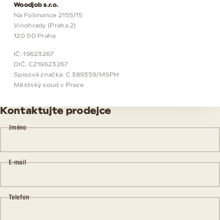
Woodjob s.r.o.
Na Folimance 2155/15
Vinohrady (Praha 2)
120 00 Praha
IČ: 19623267
DIČ: CZ19623267
Spisová značka: C 389359/MSPH
Městský soud v Praze
Kontaktujte prodejce
Jméno
E-mail
Telefon