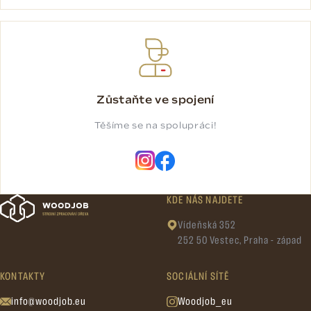
Zůstaňte ve spojení
Těšíme se na spolupráci!
KDE NÁS NAJDETE
Vídeňská 352
252 50 Vestec, Praha - západ
KONTAKTY
SOCIÁLNÍ SÍTĚ
info@woodjob.eu
Woodjob_eu