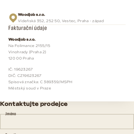
Woodjob s.r.o.
Vídeňská 352, 252 50, Vestec, Praha - západ
Fakturační údaje
Woodjob s.r.o.
Na Folimance 2155/15
Vinohrady (Praha 2)
120 00 Praha
IČ: 19623267
DIČ: CZ19623267
Spisová značka: C 389359/MSPH
Městský soud v Praze
Kontaktujte prodejce
Jméno