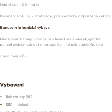
Nádrž cca 400 l nafty
Kabina VisioPlus, klimatizace, pneumaticky odpružená kabina
Bonusem je lesnická výbava
:
klec kolem kabiny, vhodné pro lesní frézu,naviják,spodní
pancéřování,možnost montáže čelního nakladače Quicke
Zakoupen v ČR
Vybavení
Rok výroby 2021
800 motohodin