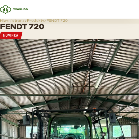
Hlavní strana
Produkty
FENDT 720
FENDT 720
NOVINKA