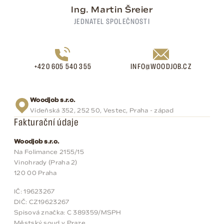
Ing. Martin Šreier
JEDNATEL SPOLEČNOSTI
+420 605 540 355
INFO@WOODJOB.CZ
Woodjob s.r.o.
Vídeňská 352, 252 50, Vestec, Praha - západ
Fakturační údaje
Woodjob s.r.o.
Na Folimance 2155/15
Vinohrady (Praha 2)
120 00 Praha
IČ: 19623267
DIČ: CZ19623267
Spisová značka: C 389359/MSPH
Městský soud v Praze