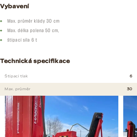
Vybavení
Max. průměr klády 3O cm
Max. délka polena 50 cm,
štípací síla 6 t
Technická specifikace
Štípací tlak
6
Max. průměr
30