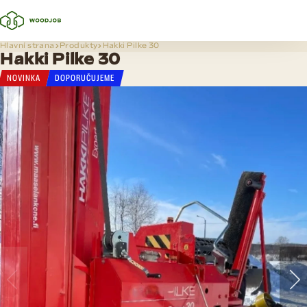
Hlavní strana
Produkty
Hakki Pilke 30
Hakki Pilke 30
NOVINKA
DOPORUČUJEME