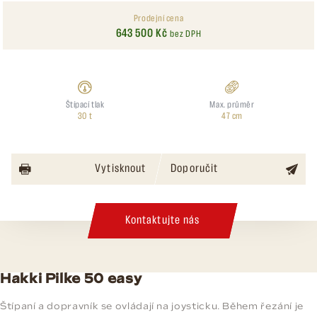
Prodejní cena
643 500 Kč
bez DPH
Štípací tlak
Max. průměr
30 t
47 cm
Vytisknout
Doporučit
Kontaktujte nás
Hakki Pilke 50 easy
Štípaní a dopravník se ovládají na joysticku. Během řezání je