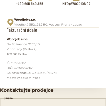
+420 605 540 355
INFO@WOODJOB.CZ
Woodjob s.r.o.
Vídeňská 352, 252 50, Vestec, Praha - západ
Fakturační údaje
Woodjob s.r.o.
Na Folimance 2155/15
Vinohrady (Praha 2)
120 00 Praha
IČ: 19623267
DIČ: CZ19623267
Spisová značka: C 389359/MSPH
Městský soud v Praze
Kontaktujte prodejce
Jméno