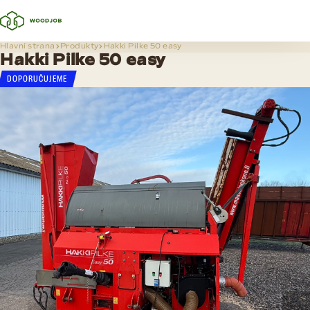
Hlavní strana
Produkty
Hakki Pilke 50 easy
Hakki Pilke 50 easy
DOPORUČUJEME