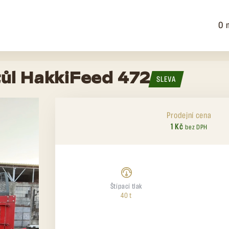
O 
tůl HakkiFeed 472
SLEVA
Prodejní cena
1 Kč
bez DPH
Štípací tlak
40 t