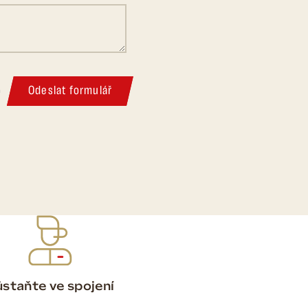
Odeslat formulář
m
staňte ve spojení