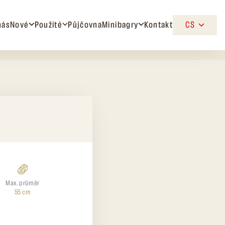
nás
Nové
Použité
Půjčovna
Minibagry
Kontakt
CS
Max. průměr
55 cm