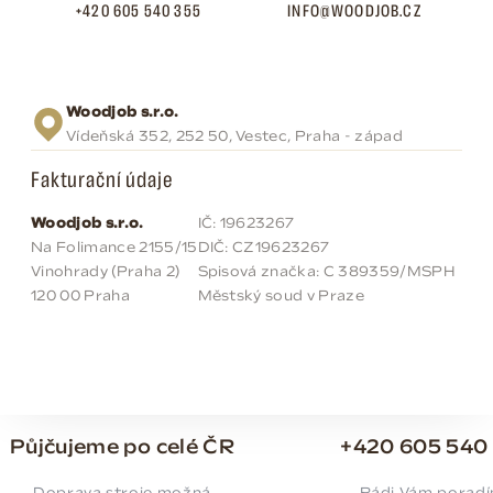
+420 605 540 355
INFO@WOODJOB.CZ
Woodjob s.r.o.
Vídeňská 352, 252 50, Vestec, Praha - západ
Fakturační údaje
Woodjob s.r.o.
IČ: 19623267
Na Folimance 2155/15
DIČ: CZ19623267
Vinohrady (Praha 2)
Spisová značka: C 389359/MSPH
120 00 Praha
Městský soud v Praze
Půjčujeme po celé ČR
+420 605 540