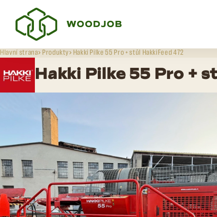
Hlavní strana
Produkty
Hakki Pilke 55 Pro + stůl HakkiFeed 472
Hakki Pilke 55 Pro + s