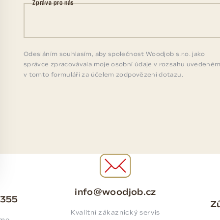
Zpráva pro nás
Odesláním souhlasím, aby společnost Woodjob s.r.o. jako
správce zpracovávala moje osobní údaje v rozsahu uvedené
v tomto formuláři za účelem zodpovězení dotazu.
info@woodjob.cz
 355
Zů
Kvalitní zákaznický servis