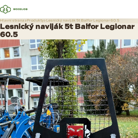
Hlavní strana
Produkty
Lesnický naviják 5t Balfor Legionar 60.5
Lesnický naviják 5t Balfor Legionar
60.5