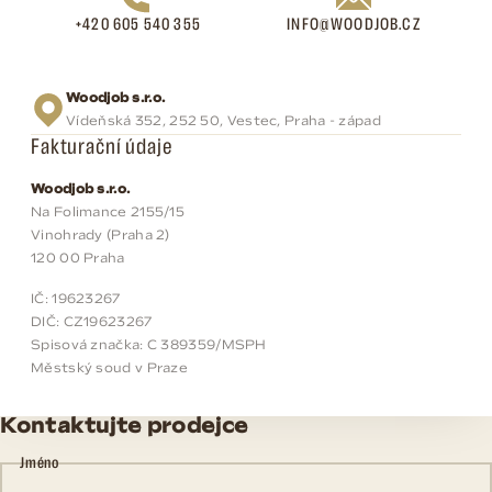
+420 605 540 355
INFO@WOODJOB.CZ
Woodjob s.r.o.
Vídeňská 352, 252 50, Vestec, Praha - západ
Fakturační údaje
Woodjob s.r.o.
Na Folimance 2155/15
Vinohrady (Praha 2)
120 00 Praha
IČ: 19623267
DIČ: CZ19623267
Spisová značka: C 389359/MSPH
Městský soud v Praze
Kontaktujte prodejce
Jméno