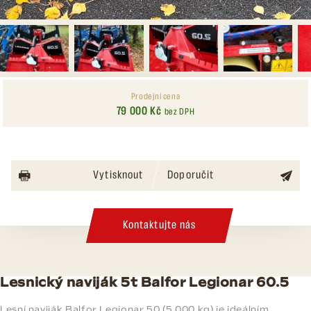
Prodejní cena
79 000 Kč
bez DPH
Vytisknout
Doporučit
Kontaktujte nás
Lesnický naviják 5t Balfor Legionar 60.5
Lesní naviják Balfor Legionar 50 (5 000 kg) je ideálním