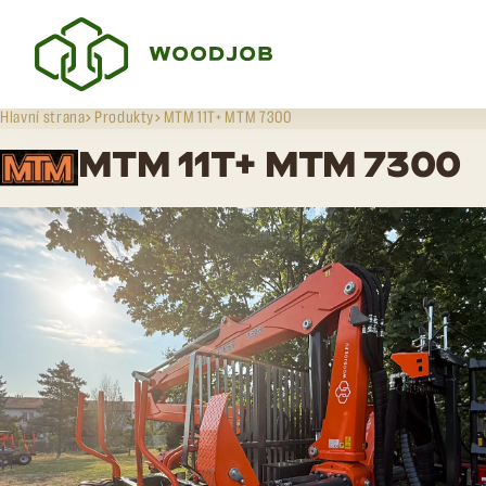
Hlavní strana
Produkty
MTM 11T+ MTM 7300
MTM 11T+ MTM 7300