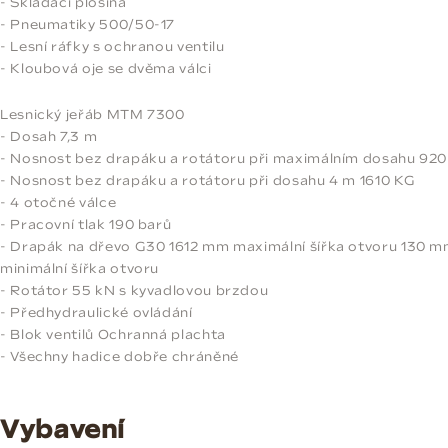
- Skládací plošina
- Pneumatiky 500/50-17
- Lesní ráfky s ochranou ventilu
- Kloubová oje se dvěma válci
Lesnický jeřáb MTM 7300
- Dosah 7,3 m
- Nosnost bez drapáku a rotátoru při maximálním dosahu 92
- Nosnost bez drapáku a rotátoru při dosahu 4 m 1610 KG
- 4 otočné válce
- Pracovní tlak 190 barů
- Drapák na dřevo G30 1612 mm maximální šířka otvoru 130 
minimální šířka otvoru
- Rotátor 55 kN s kyvadlovou brzdou
- Předhydraulické ovládání
- Blok ventilů Ochranná plachta
- Všechny hadice dobře chráněné
Vybavení