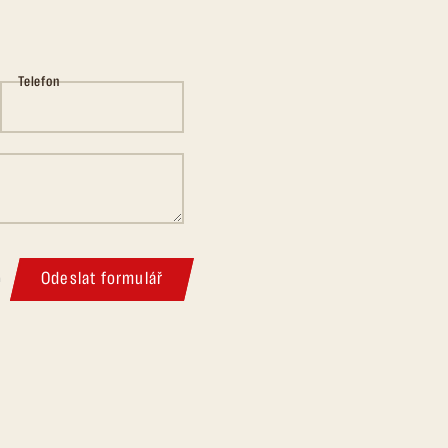
Telefon
Odeslat formulář
m