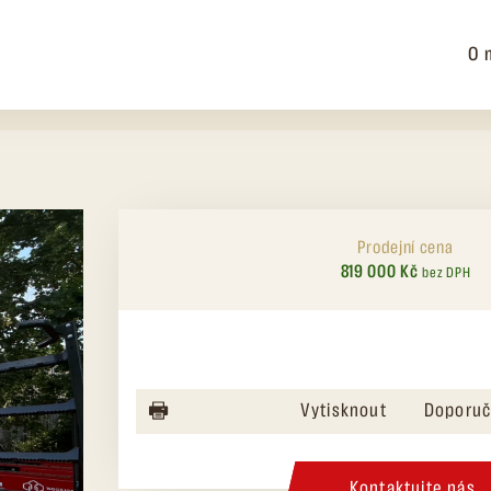
O 
Prodejní cena
819 000 Kč
bez DPH
Vytisknout
Doporuč
Kontaktujte nás