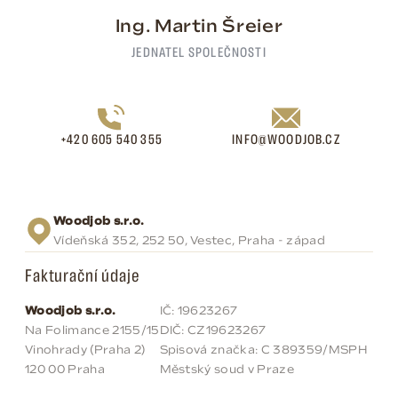
Ing. Martin Šreier
JEDNATEL SPOLEČNOSTI
+420 605 540 355
INFO@WOODJOB.CZ
Woodjob s.r.o.
Vídeňská 352, 252 50, Vestec, Praha - západ
Fakturační údaje
Woodjob s.r.o.
IČ: 19623267
Na Folimance 2155/15
DIČ: CZ19623267
Vinohrady (Praha 2)
Spisová značka: C 389359/MSPH
120 00 Praha
Městský soud v Praze