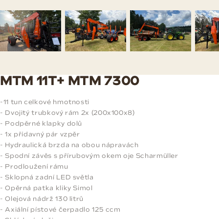
MTM 11T+ MTM 7300
-11 tun celkové hmotnosti
- Dvojitý trubkový rám 2x (200x100x8)
- Podpěrné klapky dolů
- 1x přídavný pár vzpěr
- Hydraulická brzda na obou nápravách
- Spodní závěs s přírubovým okem oje Scharmüller
- Prodloužení rámu
- Sklopná zadní LED světla
- Opěrná patka kliky Simol
- Olejová nádrž 130 litrů
- Axiální pístové čerpadlo 125 ccm