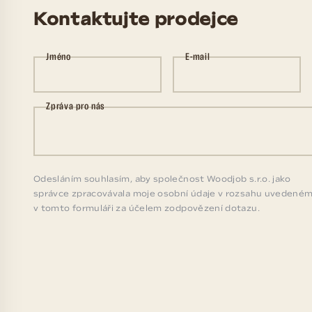
Kontaktujte prodejce
Jméno
E-mail
Zpráva pro nás
Odesláním souhlasím, aby společnost Woodjob s.r.o. jako
správce zpracovávala moje osobní údaje v rozsahu uvedené
v tomto formuláři za účelem zodpovězení dotazu.