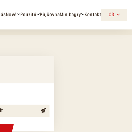
nás
Nové
Použité
Půjčovna
Minibagry
Kontakt
CS
it