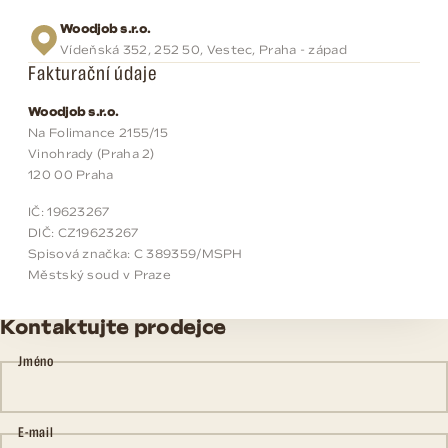
Woodjob s.r.o.
Vídeňská 352, 252 50, Vestec, Praha - západ
Fakturační údaje
Woodjob s.r.o.
Na Folimance 2155/15
Vinohrady (Praha 2)
120 00 Praha
IČ: 19623267
DIČ: CZ19623267
Spisová značka: C 389359/MSPH
Městský soud v Praze
Kontaktujte prodejce
Jméno
E-mail