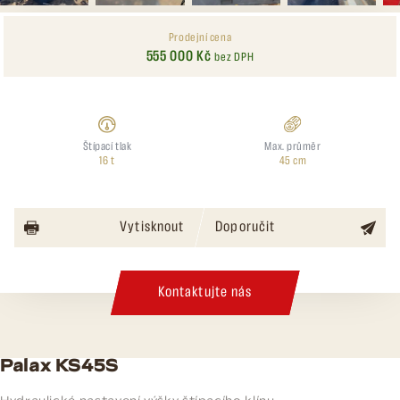
Prodejní cena
555 000 Kč
bez DPH
Štípací tlak
Max. průměr
16 t
45 cm
Vytisknout
Doporučit
Kontaktujte nás
Palax KS45S