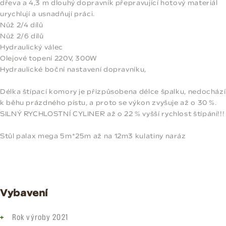
dřeva a 4,3 m dlouhý dopravník přepravující hotový materiál
urychlují a usnadňují práci.
Nůž 2/4 dílů
Nůž 2/6 dílů
Hydraulický válec
Olejové topení 220V, 300W
Hydraulické boční nastavení dopravníku,
Délka štípací komory je přizpůsobena délce špalku, nedochází
k běhu prázdného pístu, a proto se výkon zvyšuje až o 30 %.
SILNÝ RYCHLOSTNÍ CYLINER až o 22 % vyšší rychlost štípání!!!
Stůl palax mega 5m*25m až na 12m3 kulatiny naráz
Vybavení
Rok výroby 2021