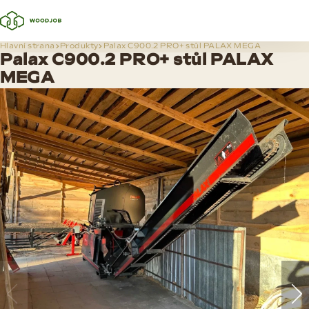
Hlavní strana
Produkty
Palax C900.2 PRO+ stůl PALAX MEGA
Palax C900.2 PRO+ stůl PALAX
MEGA