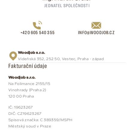
JEDNATEL SPOLEČNOSTI
+420 605 540 355
INFO@WOODJOB.CZ
Woodjob s.r.o.
Vídeňská 352, 252 50, Vestec, Praha - západ
Fakturační údaje
Woodjob s.r.o.
Na Folimance 2155/15
Vinohrady (Praha 2)
120 00 Praha
IČ: 19623267
DIČ: CZ19623267
Spisová značka: C 389359/MSPH
Městský soud v Praze