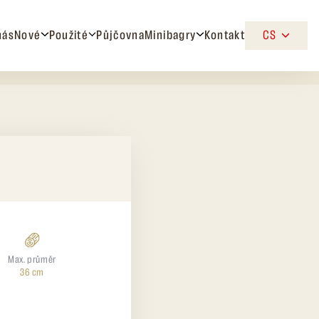
nás
Nové
Použité
Půjčovna
Minibagry
Kontakt
CS
Max. průměr
36 cm