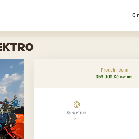
O 
LEKTRO
Prodejní cena
359 000 Kč
bez DPH
Štípací tlak
8 t