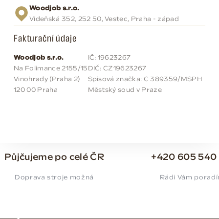
Woodjob s.r.o.
Vídeňská 352, 252 50, Vestec, Praha - západ
Fakturační údaje
Woodjob s.r.o.
IČ: 19623267
Na Folimance 2155/15
DIČ: CZ19623267
Vinohrady (Praha 2)
Spisová značka: C 389359/MSPH
120 00 Praha
Městský soud v Praze
Půjčujeme po celé ČR
+420 605 540
Doprava stroje možná
Rádi Vám porad