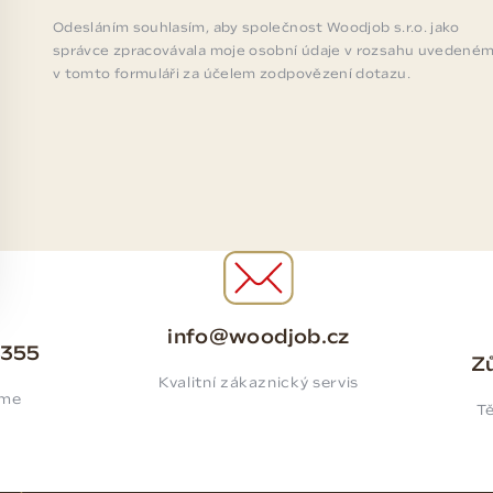
Odesláním souhlasím, aby společnost Woodjob s.r.o. jako
správce zpracovávala moje osobní údaje v rozsahu uvedené
v tomto formuláři za účelem zodpovězení dotazu.
info@woodjob.cz
 355
Zů
Kvalitní zákaznický servis
íme
Tě