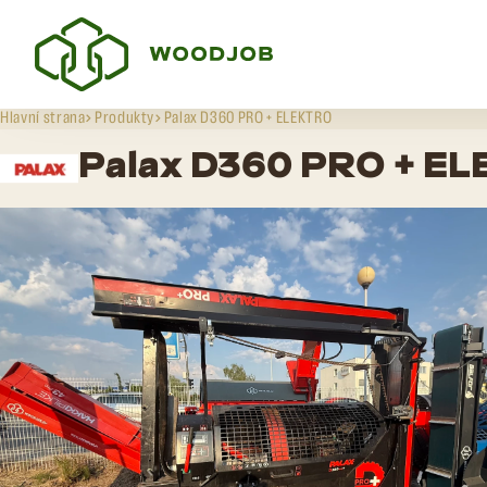
Hlavní strana
Produkty
Palax D360 PRO + ELEKTRO
Palax D360 PRO + E