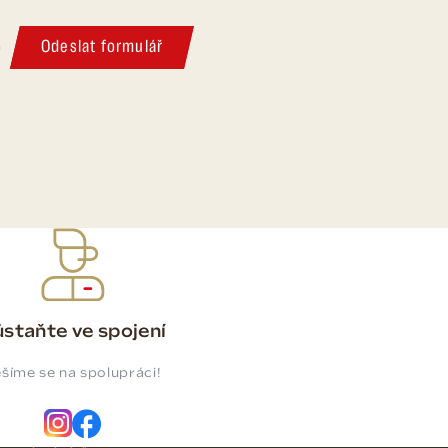
Odeslat formulář
m
staňte ve spojení
šíme se na spolupráci!