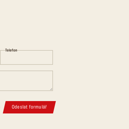
Telefon
Odeslat formulář
m