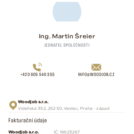
Ing. Martin Šreier
JEDNATEL SPOLEČNOSTI
+420 605 540 355
INFO@WOODJOB.CZ
Woodjob s.r.o.
Vídeňská 352, 252 50, Vestec, Praha - západ
Fakturační údaje
Woodjob s.r.o.
IČ: 19623267