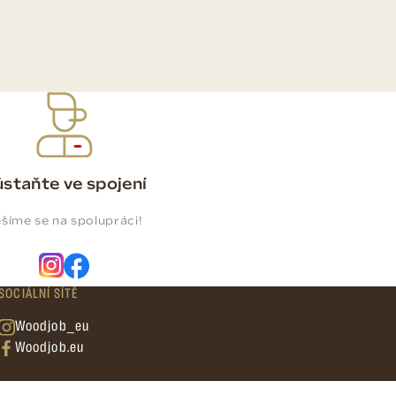
staňte ve spojení
šíme se na spolupráci!
SOCIÁLNÍ SÍTĚ
Woodjob_eu
Woodjob.eu
Created by
Orbinet