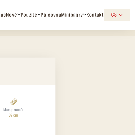
nás
Nové
Použité
Půjčovna
Minibagry
Kontakt
CS
Max. průměr
37 cm