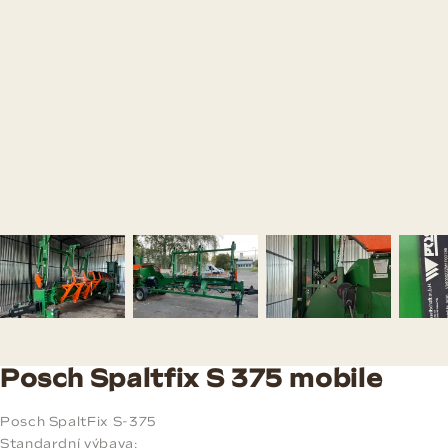
Posch Spaltfix S 375 mobile
Posch SpaltFix S-375
Standardní výbava: