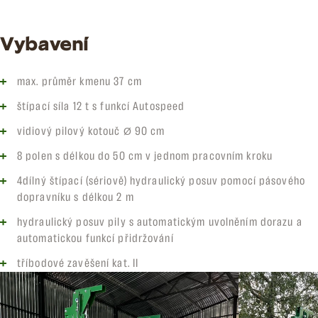
Vybavení
max. průměr kmenu 37 cm
štípací síla 12 t s funkcí Autospeed
vidiový pilový kotouč Ø 90 cm
8 polen s délkou do 50 cm v jednom pracovním kroku
4dílný štípací (sériově) hydraulický posuv pomocí pásového
dopravníku s délkou 2 m
hydraulický posuv pily s automatickým uvolněním dorazu a
automatickou funkcí přidržování
tříbodové zavěšení kat. II