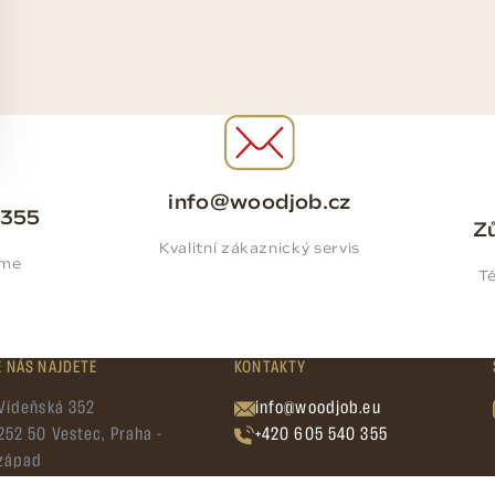
info@woodjob.cz
 355
Zů
Kvalitní zákaznický servis
íme
Tě
E NÁS NAJDETE
KONTAKTY
Vídeňská 352
info@woodjob.eu
252 50 Vestec, Praha -
+420 605 540 355
západ