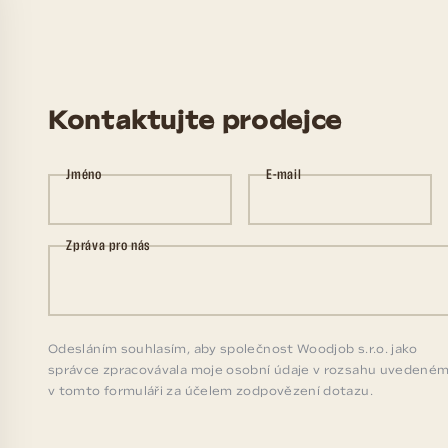
Kontaktujte prodejce
Jméno
E-mail
Zpráva pro nás
Odesláním souhlasím, aby společnost Woodjob s.r.o. jako
správce zpracovávala moje osobní údaje v rozsahu uvedené
v tomto formuláři za účelem zodpovězení dotazu.