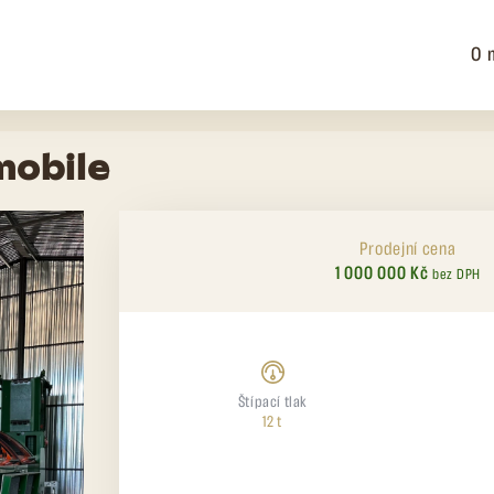
O 
mobile
Prodejní cena
1 000 000 Kč
bez DPH
Štípací tlak
12 t