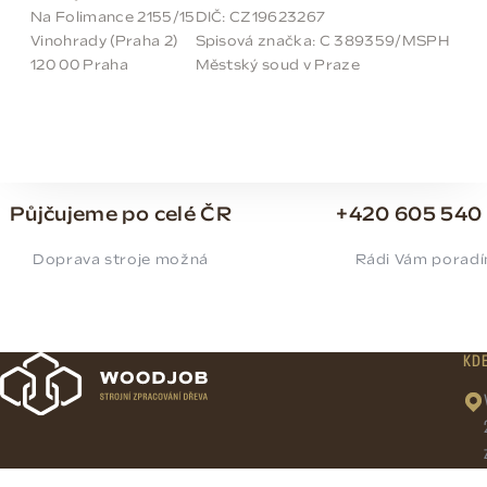
Na Folimance 2155/15
DIČ: CZ19623267
Vinohrady (Praha 2)
Spisová značka: C 389359/MSPH
120 00 Praha
Městský soud v Praze
Půjčujeme po celé ČR
+420 605 540
Doprava stroje možná
Rádi Vám porad
KD
Kontaktujte nás! Rádi vám zodpovíme vaše dotazy!