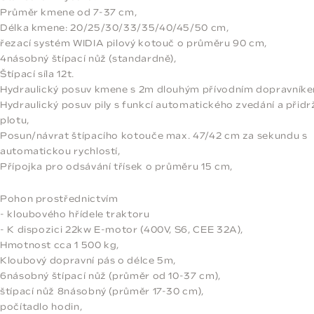
Průměr kmene od 7-37 cm,
Délka kmene: 20/25/30/33/35/40/45/50 cm,
řezací systém WIDIA pilový kotouč o průměru 90 cm,
4násobný štípací nůž (standardně),
Štípací síla 12t.
Hydraulický posuv kmene s 2m dlouhým přívodním dopravník
Hydraulický posuv pily s funkcí automatického zvedání a přidr
plotu,
Posun/návrat štípacího kotouče max. 47/42 cm za sekundu s
automatickou rychlostí,
Přípojka pro odsávání třísek o průměru 15 cm,
Pohon prostřednictvím
- kloubového hřídele traktoru
- K dispozici 22kw E-motor (400V, S6, CEE 32A),
Hmotnost cca 1 500 kg,
Kloubový dopravní pás o délce 5m,
6násobný štípací nůž (průměr od 10-37 cm),
štípací nůž 8násobný (průměr 17-30 cm),
počítadlo hodin,