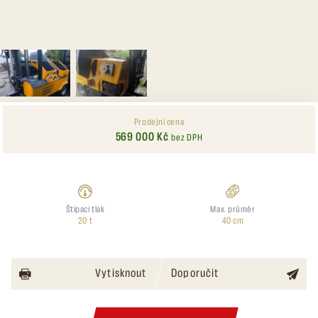
Prodejní cena
569 000 Kč
bez DPH
Štípací tlak
Max. průměr
20 t
40 cm
Vytisknout
Doporučit