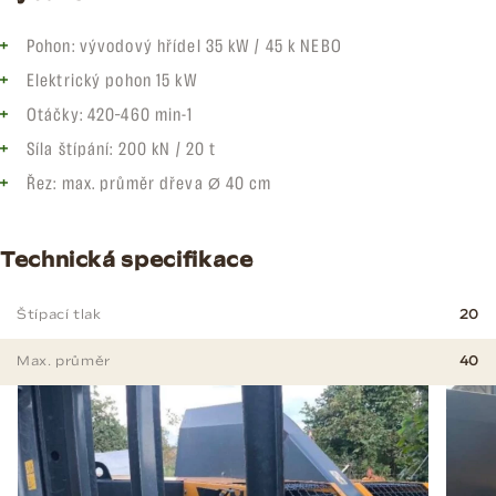
Pohon: vývodový hřídel 35 kW / 45 k NEBO
Elektrický pohon 15 kW
Otáčky: 420–460 min-1
Síla štípání: 200 kN / 20 t
Řez: max. průměr dřeva Ø 40 cm
Technická specifikace
Štípací tlak
20
Max. průměr
40