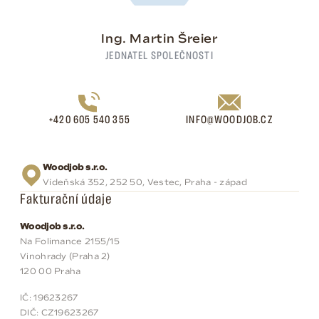
Ing. Martin Šreier
JEDNATEL SPOLEČNOSTI
+420 605 540 355
INFO@WOODJOB.CZ
Woodjob s.r.o.
Vídeňská 352, 252 50, Vestec, Praha - západ
Fakturační údaje
Woodjob s.r.o.
Na Folimance 2155/15
Vinohrady (Praha 2)
120 00 Praha
IČ: 19623267
DIČ: CZ19623267