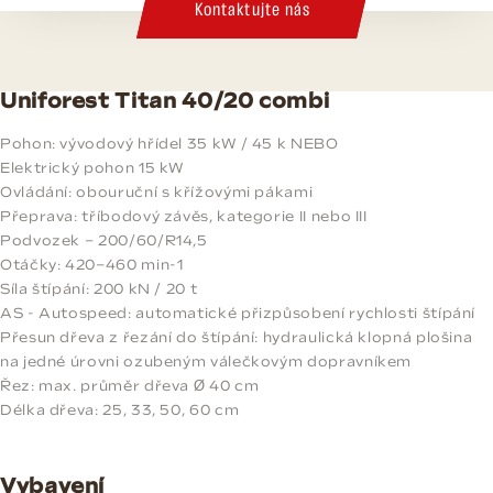
Kontaktujte nás
Uniforest Titan 40/20 combi
Pohon: vývodový hřídel 35 kW / 45 k NEBO
Elektrický pohon 15 kW
Ovládání: obouruční s křížovými pákami
Přeprava: tříbodový závěs, kategorie II nebo III
Podvozek – 200/60/R14,5
Otáčky: 420–460 min-1
Síla štípání: 200 kN / 20 t
AS - Autospeed: automatické přizpůsobení rychlosti štípání
Přesun dřeva z řezání do štípání: hydraulická klopná plošina
na jedné úrovni ozubeným válečkovým dopravníkem
Řez: max. průměr dřeva Ø 40 cm
Délka dřeva: 25, 33, 50, 60 cm
Vybavení