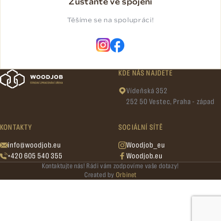
Zůstaňte ve spojení
Těšíme se na spolupráci!
KDE NÁS NAJDETE
Vídeňská 352
252 50 Vestec, Praha - západ
KONTAKTY
SOCIÁLNÍ SÍTĚ
info@woodjob.eu
Woodjob_eu
+420 605 540 355
Woodjob.eu
Kontaktujte nás! Rádi vám zodpovíme vaše dotazy!
Created by
Orbinet