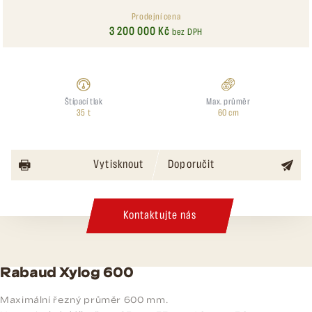
Prodejní cena
3 200 000 Kč
bez DPH
Štípací tlak
Max. průměr
35 t
60 cm
Vytisknout
Doporučit
Kontaktujte nás
Rabaud Xylog 600
Maximální řezný průměr 600 mm.