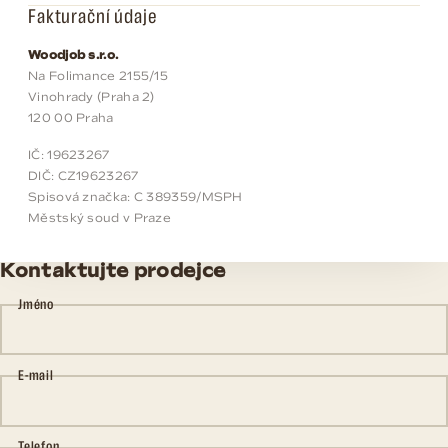
Fakturační údaje
Woodjob s.r.o.
Na Folimance 2155/15
Vinohrady (Praha 2)
120 00 Praha
IČ: 19623267
DIČ: CZ19623267
Spisová značka: C 389359/MSPH
Městský soud v Praze
Kontaktujte prodejce
Jméno
E-mail
Telefon