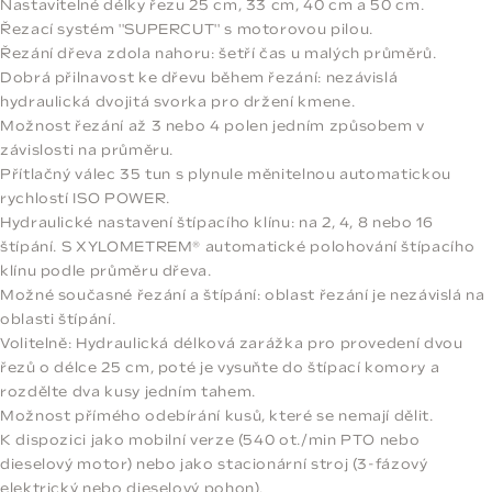
Nastavitelné délky řezu 25 cm, 33 cm, 40 cm a 50 cm.
Řezací systém ''SUPERCUT'' s motorovou pilou.
Řezání dřeva zdola nahoru: šetří čas u malých průměrů.
Dobrá přilnavost ke dřevu během řezání: nezávislá
hydraulická dvojitá svorka pro držení kmene.
Možnost řezání až 3 nebo 4 polen jedním způsobem v
závislosti na průměru.
Přítlačný válec 35 tun s plynule měnitelnou automatickou
rychlostí ISO POWER.
Hydraulické nastavení štípacího klínu: na 2, 4, 8 nebo 16
štípání. S XYLOMETREM® automatické polohování štípacího
klínu podle průměru dřeva.
Možné současné řezání a štípání: oblast řezání je nezávislá na
oblasti štípání.
Volitelně: Hydraulická délková zarážka pro provedení dvou
řezů o délce 25 cm, poté je vysuňte do štípací komory a
rozdělte dva kusy jedním tahem.
Možnost přímého odebírání kusů, které se nemají dělit.
K dispozici jako mobilní verze (540 ot./min PTO nebo
dieselový motor) nebo jako stacionární stroj (3-fázový
elektrický nebo dieselový pohon).