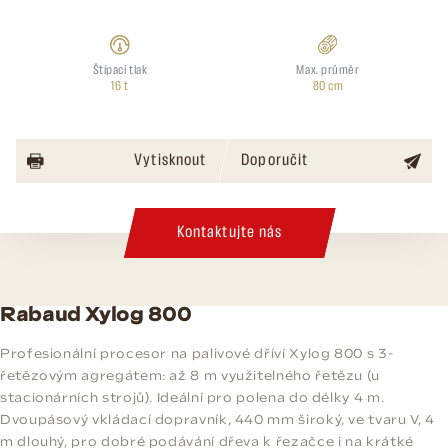
Štípací tlak
Max. průměr
16 t
80 cm
Vytisknout
Doporučit
Kontaktujte nás
Rabaud Xylog 800
Profesionální procesor na palivové dříví Xylog 800 s 3-
řetězovým agregátem: až 8 m využitelného řetězu (u
stacionárních strojů). Ideální pro polena do délky 4 m.
Dvoupásový vkládací dopravník, 440 mm široký, ve tvaru V, 4
m dlouhý, pro dobré podávání dřeva k řezačce i na krátké