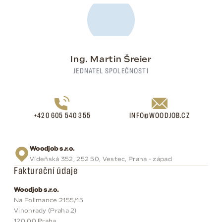
Ing. Martin Šreier
JEDNATEL SPOLEČNOSTI
+420 605 540 355
INFO@WOODJOB.CZ
Woodjob s.r.o.
Vídeňská 352, 252 50, Vestec, Praha - západ
Fakturační údaje
Woodjob s.r.o.
Na Folimance 2155/15
Vinohrady (Praha 2)
120 00 Praha