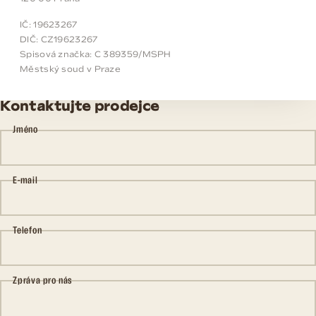
IČ: 19623267
DIČ: CZ19623267
Spisová značka: C 389359/MSPH
Městský soud v Praze
Kontaktujte prodejce
Jméno
E-mail
Telefon
Zpráva pro nás