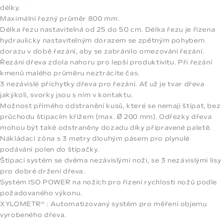
délky.
Maximální řezný průměr 800 mm.
Délka řezu nastavitelná od 25 do 50 cm. Délka řezu je řízena
hydraulicky nastavitelným dorazem se zpětným pohybem
dorazu v době řezání, aby se zabránilo omezování řezání.
Řezání dřeva zdola nahoru pro lepší produktivitu. Při řezání
kmenů malého průměru neztrácíte čas.
3 nezávislé příchytky dřeva pro řezání. Ať už je tvar dřeva
jakýkoli, svorky jsou s ním v kontaktu.
Možnost přímého odstranění kusů, které se nemají štípat, bez
průchodu štípacím křížem (max. Ø 200 mm). Odřezky dřeva
mohou být také odstraněny dozadu díky připravené paletě.
Nákládací zóna s 3 metry dlouhým pásem pro plynulé
podávání polen do štípačky.
Štípací systém se dvěma nezávislými noži, se 3 nezávislými lisy
pro dobré držení dřeva.
Systém ISO POWER na nožích pro řízení rychlosti nožů podle
požadovaného výkonu.
XYLOMETR® : Automatizovaný systém pro měření objemu
vyrobeného dřeva.