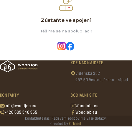
Zůstaňte ve spojení
Těšíme se na spolupráci!
KDE NÁS NAJDETE
Vídeňská 352
252 50 Vestec, Praha - západ
KONTAKTY
SOCIÁLNÍ SÍTĚ
info@woodjob.eu
Woodjob_eu
+420 605 540 355
Woodjob.eu
Kontaktujte nás! Rádi vám zodpovíme vaše dotazy!
Created by
Orbinet