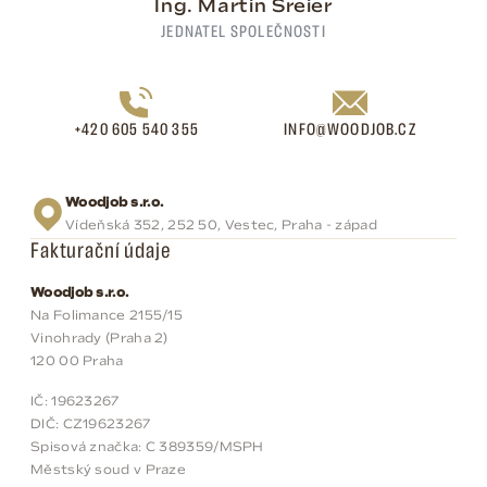
Ing. Martin Šreier
JEDNATEL SPOLEČNOSTI
+420 605 540 355
INFO@WOODJOB.CZ
Woodjob s.r.o.
Vídeňská 352, 252 50, Vestec, Praha - západ
Fakturační údaje
Woodjob s.r.o.
Na Folimance 2155/15
Vinohrady (Praha 2)
120 00 Praha
IČ: 19623267
DIČ: CZ19623267
Spisová značka: C 389359/MSPH
Městský soud v Praze