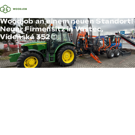
Woodjob an einem neuen Standort!
Neuer Firmensitz in Vestec,
Vídeňská 352😍