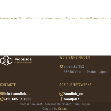
Hauptseite
Blog
Woodjob an einem neuen Standort! Neuer Firmensitz in 
WO SIE UNS FINDEN
Vídeňská 352
252 50 Vestec, Praha - západ
KONTAKTE
SOZIALE NETZWERKE
info@woodjob.eu
Woodjob_eu
+420 605 540 355
Woodjob.eu
Kontaktiere uns! Gerne beantworten wir Ihre Fragen!
Created by
Orbinet