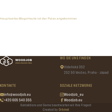
Hauptseite
Blog
Heute ist der Palax angekommen
WO SIE UNS FINDEN
Vídeňská 352
252 50 Vestec, Praha - západ
KONTAKTE
SOZIALE NETZWERKE
info@woodjob.eu
Woodjob_eu
+420 605 540 355
Woodjob.eu
Kontaktiere uns! Gerne beantworten wir Ihre Fragen!
Created by
Orbinet