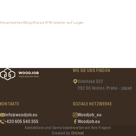
Hauptseite
Blog
Rippa R18 wieder auf Lager
WO SIE UNS FINDEN
Vídeňská 352
252 50 Vestec, Praha - západ
KONTAKTE
SOZIALE NETZWERKE
info@woodjob.eu
Woodjob_eu
+420 605 540 355
Woodjob.eu
Kontaktiere uns! Gerne beantworten wir Ihre Fragen!
Created by
Orbinet