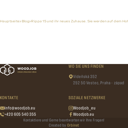
Hauptseite
Blog
Rippa 15 und ihr neues Zuhause. Sie werden auf dem Hof 
WO SIE UNS FINDEN
Vídeňská 352
252 50 Vestec, Praha - západ
KONTAKTE
SOZIALE NETZWERKE
info@woodjob.eu
Woodjob_eu
+420 605 540 355
Woodjob.eu
Kontaktiere uns! Gerne beantworten wir Ihre Fragen!
Created by
Orbinet