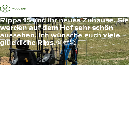
Rippa 15 und ihr neues Zuhause. Sie
werden auf dem Hof sehr schön
aussehen. Ich wünsche euch viele
glückliche Rips.🤩😎🥰