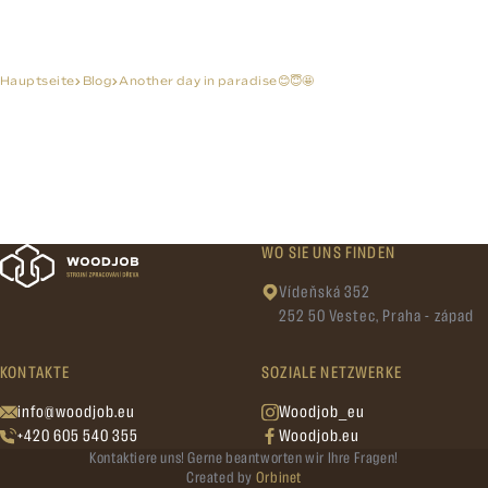
Hauptseite
Blog
Another day in paradise😊😇🤩
WO SIE UNS FINDEN
Vídeňská 352
252 50 Vestec, Praha - západ
KONTAKTE
SOZIALE NETZWERKE
info@woodjob.eu
Woodjob_eu
+420 605 540 355
Woodjob.eu
Kontaktiere uns! Gerne beantworten wir Ihre Fragen!
Created by
Orbinet