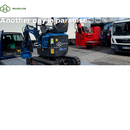
Another day in paradise😊😇🤩