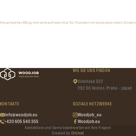
Hauptseite
Blog
Vorverkaufsservice für Kunden im bezaubernden Znojm
WO SIE UNS FINDEN
Vídeňská 352
252 50 Vestec, Praha - západ
KONTAKTE
SOZIALE NETZWERKE
info@woodjob.eu
Woodjob_eu
+420 605 540 355
Woodjob.eu
Kontaktiere uns! Gerne beantworten wir Ihre Fragen!
Created by
Orbinet